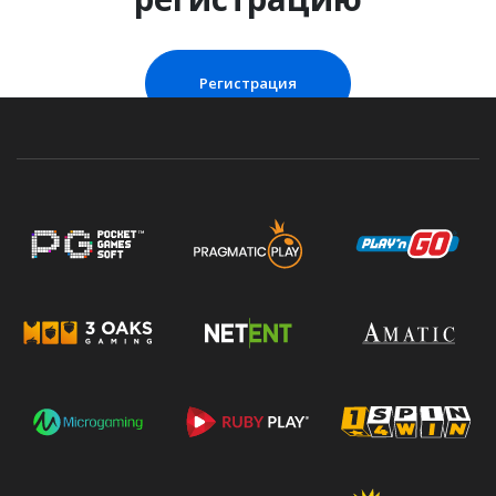
Регистрация