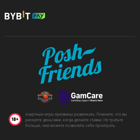
Азартные игры призваны развлекать. Помните, что вы
рискуете деньгами, когда делаете ставки. Не тратьте
больше, чем можете позволить себе проиграть.