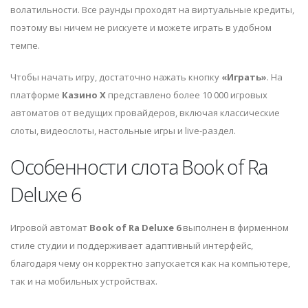
волатильности. Все раунды проходят на виртуальные кредиты,
поэтому вы ничем не рискуете и можете играть в удобном
темпе.
Чтобы начать игру, достаточно нажать кнопку
«Играть»
. На
платформе
Казино Х
представлено более 10 000 игровых
автоматов от ведущих провайдеров, включая классические
слоты, видеослоты, настольные игры и live-раздел.
Особенности слота Book of Ra
Deluxe 6
Игровой автомат
Book of Ra Deluxe 6
выполнен в фирменном
стиле студии
и поддерживает адаптивный интерфейс,
благодаря чему он корректно запускается как на компьютере,
так и на мобильных устройствах.