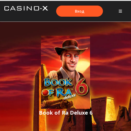
Вход
Book of Ra Deluxe 6