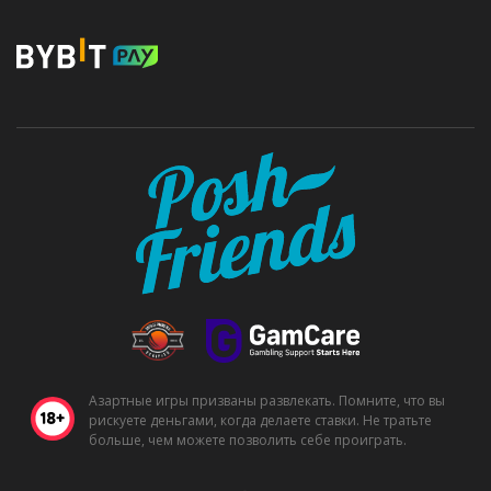
Азартные игры призваны развлекать. Помните, что вы
рискуете деньгами, когда делаете ставки. Не тратьте
больше, чем можете позволить себе проиграть.