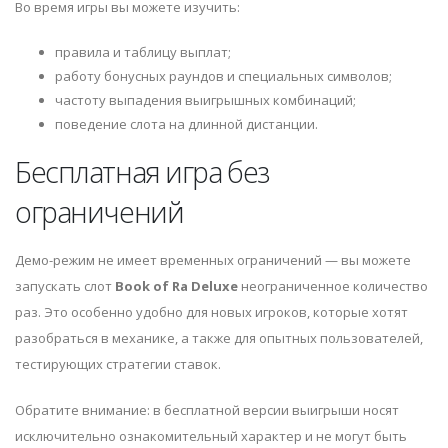
Во время игры вы можете изучить:
правила и таблицу выплат;
работу бонусных раундов и специальных символов;
частоту выпадения выигрышных комбинаций;
поведение слота на длинной дистанции.
Бесплатная игра без
ограничений
Демо-режим не имеет временных ограничений — вы можете
запускать слот
Book of Ra Deluxe
неограниченное количество
раз. Это особенно удобно для новых игроков, которые хотят
разобраться в механике, а также для опытных пользователей,
тестирующих стратегии ставок.
Обратите внимание: в бесплатной версии выигрыши носят
исключительно ознакомительный характер и не могут быть