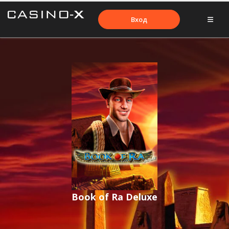
Вход
Book of Ra Deluxe