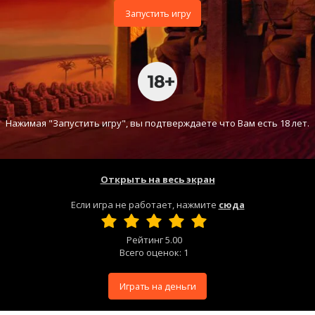
Запустить игру
Нажимая "Запустить игру", вы подтверждаете что Вам есть 18 лет.
Открыть на весь экран
Если игра не работает, нажмите
сюда
Рейтинг
5.00
Всего оценок:
1
Играть на деньги