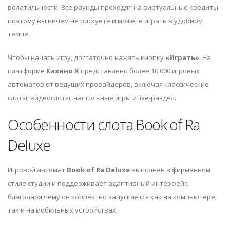
волатильности. Все раунды проходят на виртуальные кредиты,
поэтому вы ничем не рискуете и можете играть в удобном
темпе.
Чтобы начать игру, достаточно нажать кнопку
«Играть»
. На
платформе
Казино Х
представлено более 10 000 игровых
автоматов от ведущих провайдеров, включая классические
слоты, видеослоты, настольные игры и live-раздел.
Особенности слота Book of Ra
Deluxe
Игровой автомат
Book of Ra Deluxe
выполнен в фирменном
стиле студии
и поддерживает адаптивный интерфейс,
благодаря чему он корректно запускается как на компьютере,
так и на мобильных устройствах.