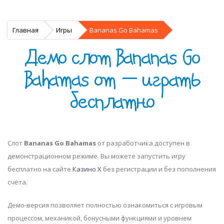
Главная
Игры
Bananas Go Bahamas
Демо слот Bananas Go
Bahamas от — играть
бесплатно
Слот
Bananas Go Bahamas
от разработчика
доступен в
демонстрационном режиме. Вы можете запустить игру
бесплатно на сайте
Казино Х
без регистрации и без пополнения
счёта.
Демо-версия позволяет полностью ознакомиться с игровым
процессом, механикой, бонусными функциями и уровнем