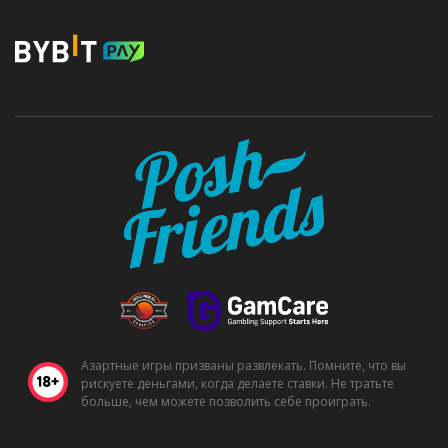
Азартные игры призваны развлекать. Помните, что вы
рискуете деньгами, когда делаете ставки. Не тратьте
больше, чем можете позволить себе проиграть.