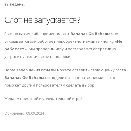
выведены.
Слот не запускается?
Если по каким-либо причинам слот
Bananas Go Bahamas
не
открывается или работает некорректно, нажмите кнопку
«Не
работает»
. Мы проверим игру и постараемся оперативно
устранить технические неполадки.
После завершения игры вы можете оставить свою оценку слота
Bananas Go Bahamas
и поделиться впечатлениями — это
поможет другим пользователям сделать выбор.
Желаем приятной и увлекательной игры!
Обновлено:
08.09.2024