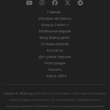
Главная
Игровые автоматы
Бонусы Casino-X
Мобильная версия
Ввод Вывод денег
Отзывы игроков
Контакты
Доступное зеркало
Регистрация
Скачать
Карта сайта
Casino-X, 2026 год
работает в соответствии с законами об азартных
играх государства Кюрасао. По соглашению с Antillephone N.V.,
игровая лицензия № 8048/JAZ, Casino-X находится под управлением