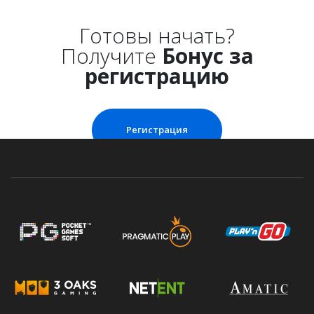
Готовы начать?
Получите
Бонус за
регистрацию
Регистрация