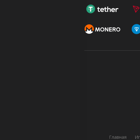
Главная
Иг