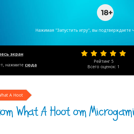
Нажимая "Запустить игру", вы подтверждаете ч
весь экран
Рейтинг
5
ет, нажмите
сюда
Всего оценок:
1
What A Hoot
от What A Hoot от Microgam