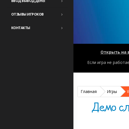
ВВОД ВЫВОД ДЕНЕГ
ОТЗЫВЫ ИГРОКОВ
КОНТАКТЫ
Открыть на 
Если игра не работа
Главная
Игры
Демо сл