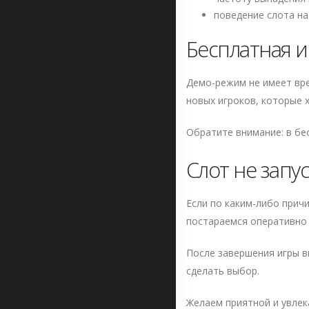
поведение слота на
Бесплатная и
Демо-режим не имеет вр
новых игроков, которые 
Обратите внимание: в бе
Слот не запус
Если по каким-либо прич
постараемся оперативно 
После завершения игры 
сделать выбор.
Желаем приятной и увлек