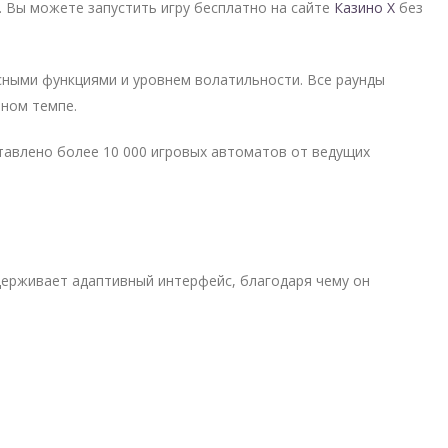
 Вы можете запустить игру бесплатно на сайте
Казино Х
без
сными функциями и уровнем волатильности. Все раунды
бном темпе.
авлено более 10 000 игровых автоматов от ведущих
ерживает адаптивный интерфейс, благодаря чему он