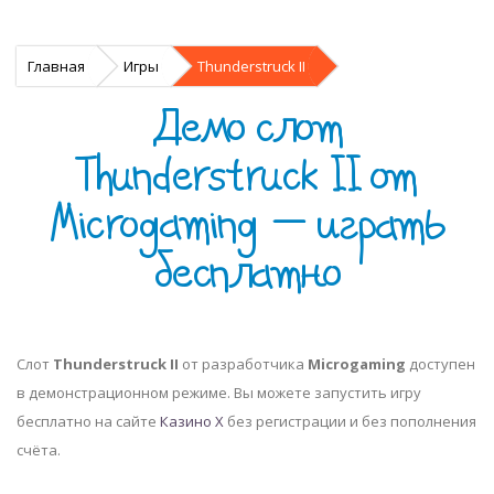
Главная
Игры
Thunderstruck II
Демо слот
Thunderstruck II от
Microgaming — играть
бесплатно
Слот
Thunderstruck II
от разработчика
Microgaming
доступен
в демонстрационном режиме. Вы можете запустить игру
бесплатно на сайте
Казино Х
без регистрации и без пополнения
счёта.