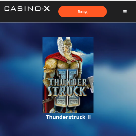
Вход
Thunderstruck II