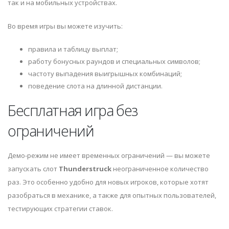
так и на мобильных устройствах.
Во время игры вы можете изучить:
правила и таблицу выплат;
работу бонусных раундов и специальных символов;
частоту выпадения выигрышных комбинаций;
поведение слота на длинной дистанции.
Бесплатная игра без
ограничений
Демо-режим не имеет временных ограничений — вы можете
запускать слот
Thunderstruck
неограниченное количество
раз. Это особенно удобно для новых игроков, которые хотят
разобраться в механике, а также для опытных пользователей,
тестирующих стратегии ставок.