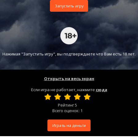
Запустить игру
Нажимая "Запустить игру", вы подтверждаете что Вам есть 18 лет.
Открыть на весь экран
Если игра не работает, нажмите
сюда
Рейтинг
5
Всего оценок:
1
Играть на деньги