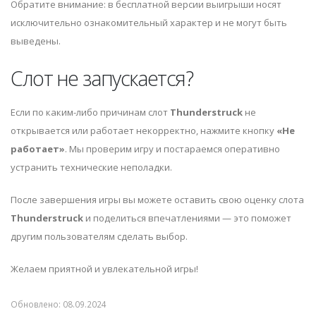
Обратите внимание: в бесплатной версии выигрыши носят
исключительно ознакомительный характер и не могут быть
выведены.
Слот не запускается?
Если по каким-либо причинам слот
Thunderstruck
не
открывается или работает некорректно, нажмите кнопку
«Не
работает»
. Мы проверим игру и постараемся оперативно
устранить технические неполадки.
После завершения игры вы можете оставить свою оценку слота
Thunderstruck
и поделиться впечатлениями — это поможет
другим пользователям сделать выбор.
Желаем приятной и увлекательной игры!
Обновлено:
08.09.2024