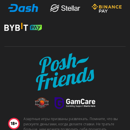
Азартные игры призваны развлекать. Помните, что вы
рискуете деньгами, когда делаете ставки. Не тратьте
больше, чем можете позволить себе проиграть.