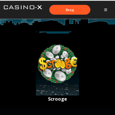
Вход
Scrooge