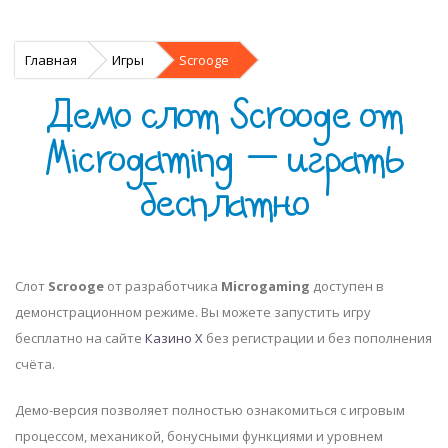
Главная
Игры
Scrooge
Демо слот Scrooge от
Microgaming — играть
бесплатно
Слот
Scrooge
от разработчика
Microgaming
доступен в
демонстрационном режиме. Вы можете запустить игру
бесплатно на сайте
Казино Х
без регистрации и без пополнения
счёта.
Демо-версия позволяет полностью ознакомиться с игровым
процессом, механикой, бонусными функциями и уровнем