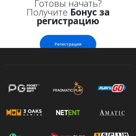
Готовы начать?
Получите
Бонус за
регистрацию
Регистрация