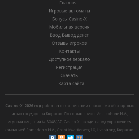
Главная
Игровые автоматы
Бонусы Casino-X
Мобильная версия
Ввод Вывод денег
Отзывы игроков
Контакты
Доступное зеркало
Регистрация
Скачать
Карта сайта
Casino-X, 2026 год
работает в соответствии с законами об азартных
играх государства Кюрасао. По соглашению с Antillephone N.V.,
игровая лицензия № 8048/JAZ, Casino-X находится под управлением
компанией Pomadorro N.V., Groot Kwartierweg 10, Livestrong, Кюрасао.