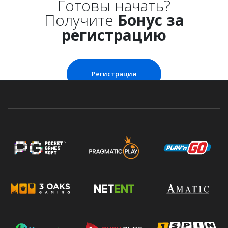
Готовы начать?
Получите
Бонус за
регистрацию
Регистрация