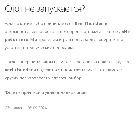
Слот не запускается?
Если по каким-либо причинам слот
Reel Thunder
не
открывается или работает некорректно, нажмите кнопку
«Не
работает»
. Мы проверим игру и постараемся оперативно
устранить технические неполадки.
После завершения игры вы можете оставить свою оценку слота
Reel Thunder
и поделиться впечатлениями — это поможет
другим пользователям сделать выбор.
Желаем приятной и увлекательной игры!
Обновлено:
08.09.2024