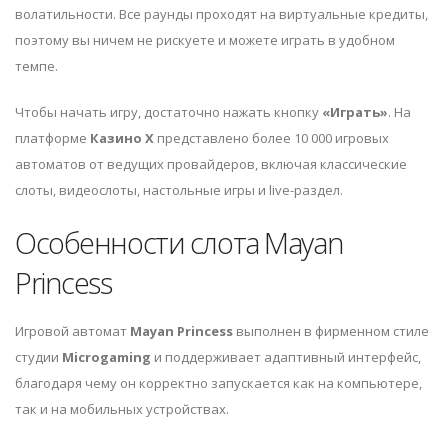
волатильности. Все раунды проходят на виртуальные кредиты,
поэтому вы ничем не рискуете и можете играть в удобном
темпе.
Чтобы начать игру, достаточно нажать кнопку
«Играть»
. На
платформе
Казино Х
представлено более 10 000 игровых
автоматов от ведущих провайдеров, включая классические
слоты, видеослоты, настольные игры и live-раздел.
Особенности слота Mayan
Princess
Игровой автомат
Mayan Princess
выполнен в фирменном стиле
студии
Microgaming
и поддерживает адаптивный интерфейс,
благодаря чему он корректно запускается как на компьютере,
так и на мобильных устройствах.