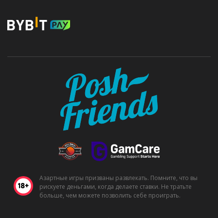
Азартные игры призваны развлекать. Помните, что вы
рискуете деньгами, когда делаете ставки. Не тратьте
больше, чем можете позволить себе проиграть.