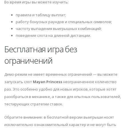
Во время игры вы можете изучить:
правила и таблицу выплат;
работу бонусных раундов и специальных символов;
частоту выпадения выигрышных комбинаций;
поведение слота на длинной дистанции.
Бесплатная игра без
ограничений
Демо-режим не имеет временных ограничений — вы можете
запускать слот
Mayan Princess
неограниченное количество
раз. Это особенно удобно для новых игроков, которые хотят
разобраться в механике, а также для опытных пользователей,
тестирующих стратегии ставок.
Обратите внимание: в бесплатной версии выигрыши носят
исключительно ознакомительный характер и не могут быть