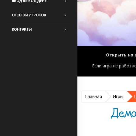
ВВОД ВЫВОД ДЕНЕГ
ОТЗЫВЫ ИГРОКОВ
КОНТАКТЫ
Открыть на 
Если игра не работа
Главная
Игры
L
Демо