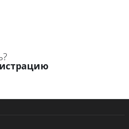
ь?
гистрацию