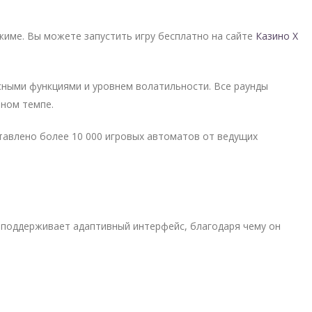
име. Вы можете запустить игру бесплатно на сайте
Казино Х
сными функциями и уровнем волатильности. Все раунды
бном темпе.
авлено более 10 000 игровых автоматов от ведущих
 поддерживает адаптивный интерфейс, благодаря чему он