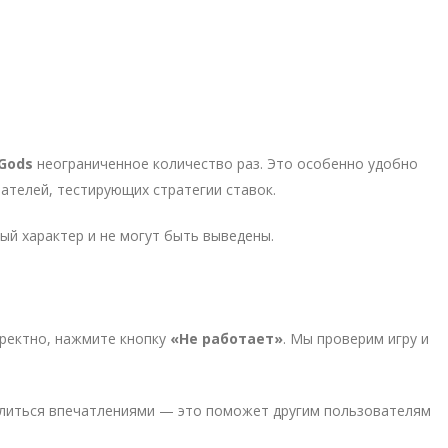
 Gods
неограниченное количество раз. Это особенно удобно
вателей, тестирующих стратегии ставок.
й характер и не могут быть выведены.
ректно, нажмите кнопку
«Не работает»
. Мы проверим игру и
литься впечатлениями — это поможет другим пользователям