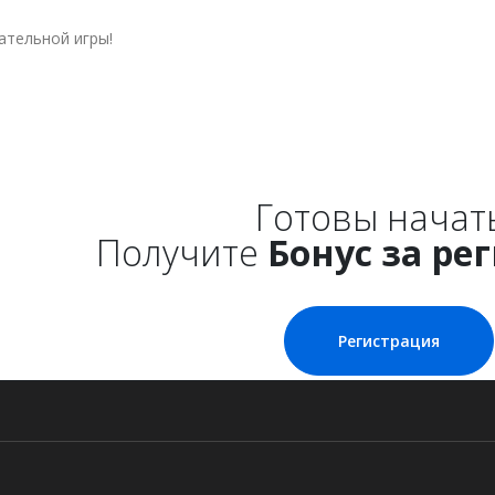
ательной игры!
Готовы начат
Получите
Бонус за ре
Регистрация