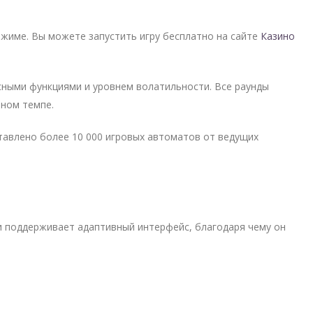
жиме. Вы можете запустить игру бесплатно на сайте
Казино
сными функциями и уровнем волатильности. Все раунды
бном темпе.
авлено более 10 000 игровых автоматов от ведущих
 поддерживает адаптивный интерфейс, благодаря чему он