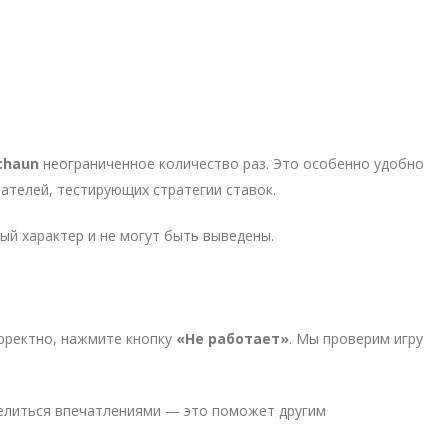
chaun
неограниченное количество раз. Это особенно удобно
вателей, тестирующих стратегии ставок.
й характер и не могут быть выведены.
рректно, нажмите кнопку
«Не работает»
. Мы проверим игру
елиться впечатлениями — это поможет другим