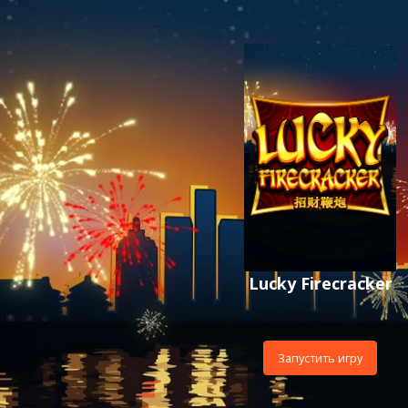
Lucky Firecracker
Запустить игру