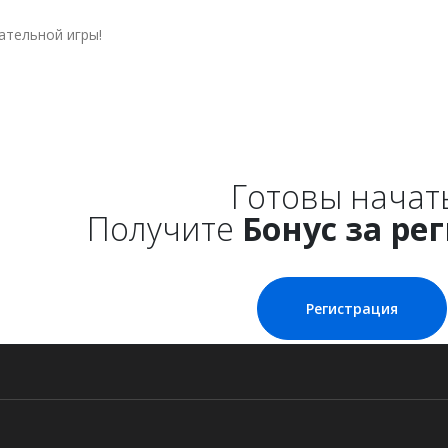
ательной игры!
Готовы начат
Получите
Бонус за ре
Регистрация