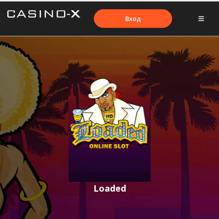
Вход
Loaded