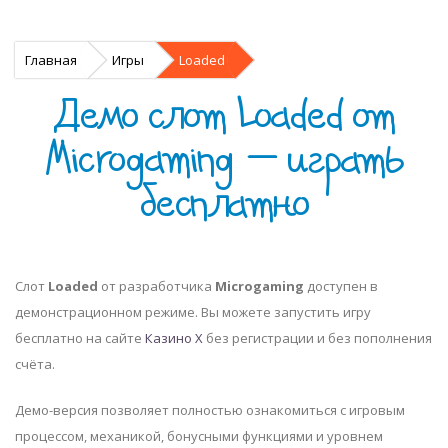
Главная
Игры
Loaded
Демо слот Loaded от
Microgaming — играть
бесплатно
Слот
Loaded
от разработчика
Microgaming
доступен в
демонстрационном режиме. Вы можете запустить игру
бесплатно на сайте
Казино Х
без регистрации и без пополнения
счёта.
Демо-версия позволяет полностью ознакомиться с игровым
процессом, механикой, бонусными функциями и уровнем