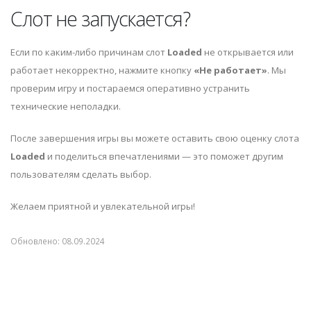
Слот не запускается?
Если по каким-либо причинам слот
Loaded
не открывается или
работает некорректно, нажмите кнопку
«Не работает»
. Мы
проверим игру и постараемся оперативно устранить
технические неполадки.
После завершения игры вы можете оставить свою оценку слота
Loaded
и поделиться впечатлениями — это поможет другим
пользователям сделать выбор.
Желаем приятной и увлекательной игры!
Обновлено:
08.09.2024