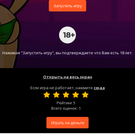
Запустить игру
Нажимая "Запустить игру", вы подтверждаете что Вам есть 18 лет.
Открыть на весь экран
Если игра не работает, нажмите
сюда
Рейтинг
5
Всего оценок:
1
Играть на деньги