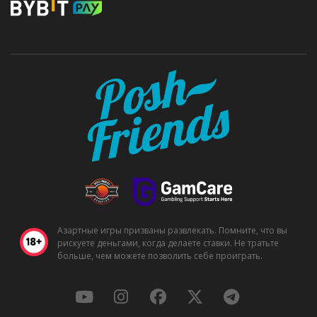
Азартные игры призваны развлекать. Помните, что вы
рискуете деньгами, когда делаете ставки. Не тратьте
больше, чем можете позволить себе проиграть.