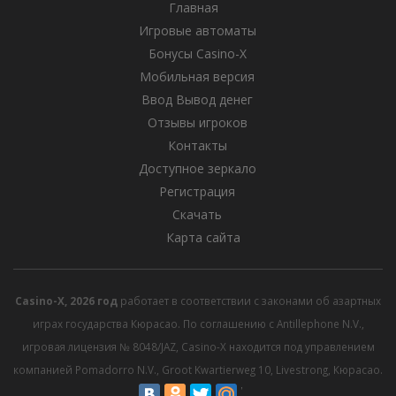
Главная
Игровые автоматы
Бонусы Casino-X
Мобильная версия
Ввод Вывод денег
Отзывы игроков
Контакты
Доступное зеркало
Регистрация
Скачать
Карта сайта
Casino-X, 2026 год
работает в соответствии с законами об азартных
играх государства Кюрасао. По соглашению с Antillephone N.V.,
игровая лицензия № 8048/JAZ, Casino-X находится под управлением
компанией Pomadorro N.V., Groot Kwartierweg 10, Livestrong, Кюрасао.