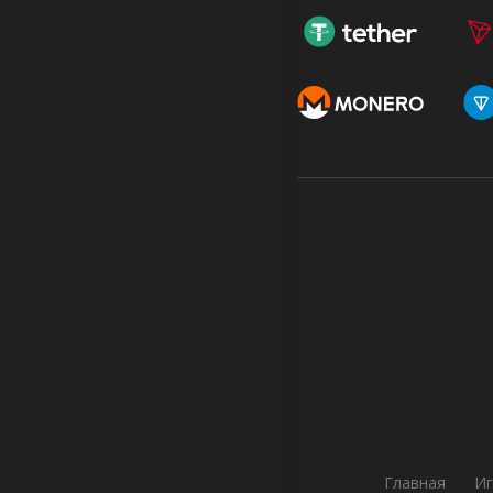
Главная
Иг