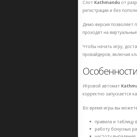
Слот
Kathmandu
от раз
регистрации и без пополн
Демо-версия позволяет п
проходят на виртуальные
Чтобы начать игру, дост
провайдеров, включая кла
Особенности
Игровой автомат
Kathm
корректно запускается ка
Во время игры вы можете
правила и таблицу 
работу бонусных ра
частоту выпадения