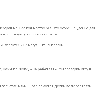
еограниченное количество раз. Это особенно удобно для
лей, тестирующих стратегии ставок.
й характер и не могут быть выведены.
о, нажмите кнопку
«Не работает»
. Мы проверим игру и
я впечатлениями — это поможет другим пользователям