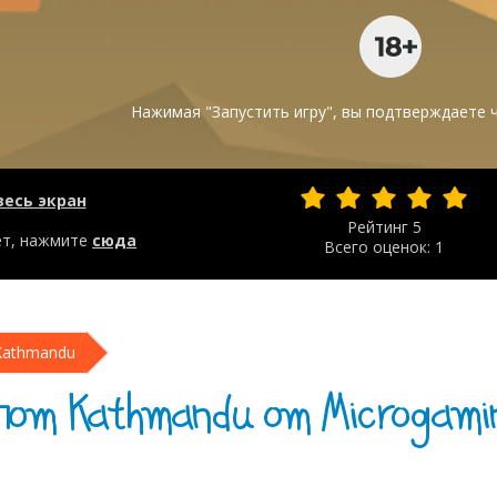
Нажимая "Запустить игру", вы подтверждаете ч
весь экран
Рейтинг
5
ет, нажмите
сюда
Всего оценок:
1
Kathmandu
лот Kathmandu от Microgam