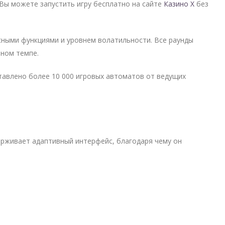
Вы можете запустить игру бесплатно на сайте
Казино Х
без
сными функциями и уровнем волатильности. Все раунды
бном темпе.
авлено более 10 000 игровых автоматов от ведущих
рживает адаптивный интерфейс, благодаря чему он