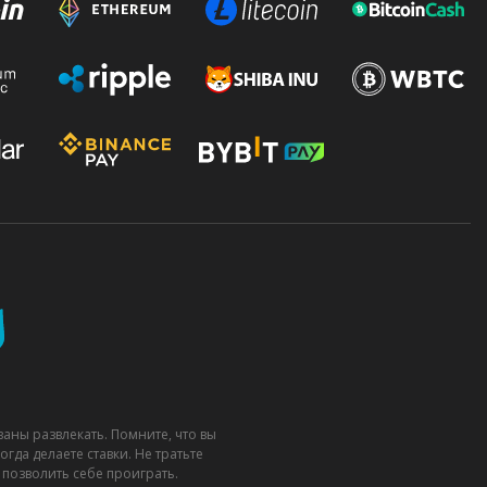
аны развлекать. Помните, что вы
огда делаете ставки. Не тратьте
позволить себе проиграть.