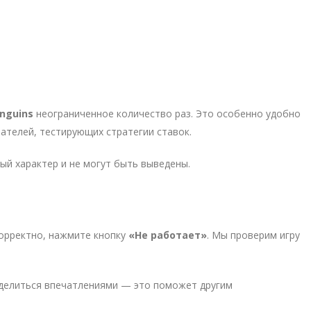
enguins
неограниченное количество раз. Это особенно удобно
вателей, тестирующих стратегии ставок.
й характер и не могут быть выведены.
орректно, нажмите кнопку
«Не работает»
. Мы проверим игру
делиться впечатлениями — это поможет другим