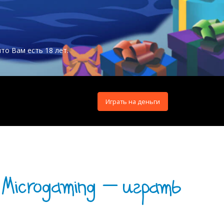
то Вам есть 18 лет.
Играть на деньги
т Microgaming — играть