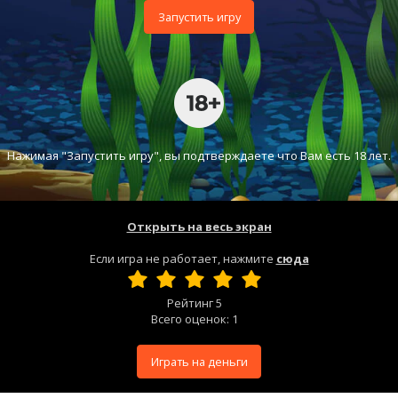
Запустить игру
Нажимая "Запустить игру", вы подтверждаете что Вам есть 18 лет.
Открыть на весь экран
Если игра не работает, нажмите
сюда
Рейтинг
5
Всего оценок:
1
Играть на деньги