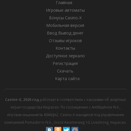
Главная
Игровые автоматы
Бонусы Casino-X
Мобильная версия
Ввод Вывод денег
Отзывы игроков
Контакты
Доступное зеркало
Регистрация
Скачать
Карта сайта
Casino-X, 2026 год
работает в соответствии с законами об азартных
играх государства Кюрасао. По соглашению с Antillephone N.V.,
игровая лицензия № 8048/JAZ, Casino-X находится под управлением
компанией Pomadorro N.V., Groot Kwartierweg 10, Livestrong, Кюрасао.