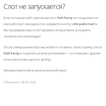
Слот не запускается?
Если по каким-либо причинам слот
Fish Party
не открывается
или работает некорректно, нажмите кнопку
«Не работает»
.
Мы проверим игру и постараемся оперативно устранить
технические неполадки.
После завершения игры вы можете оставить свою оценку слота
Fish Party
и поделиться впечатлениями — это поможет другим
пользователям сделать выбор.
Желаем приятной и увлекательной игры!
Обновлено:
08.09.2024