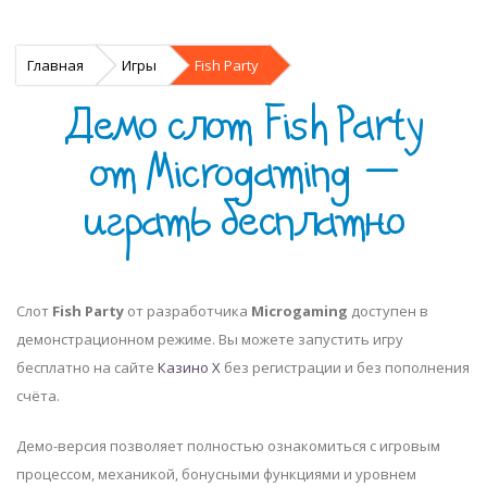
Главная
Игры
Fish Party
Демо слот Fish Party
от Microgaming —
играть бесплатно
Слот
Fish Party
от разработчика
Microgaming
доступен в
демонстрационном режиме. Вы можете запустить игру
бесплатно на сайте
Казино Х
без регистрации и без пополнения
счёта.
Демо-версия позволяет полностью ознакомиться с игровым
процессом, механикой, бонусными функциями и уровнем