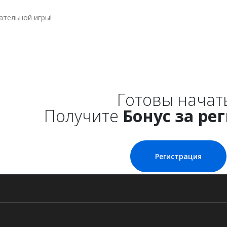
ательной игры!
Готовы начат
Получите
Бонус за ре
Регистрация