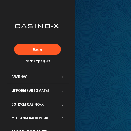
Вход
Регистрация
ГЛАВНАЯ
ИГРОВЫЕ АВТОМАТЫ
БОНУСЫ CASINO-X
МОБИЛЬНАЯ ВЕРСИЯ