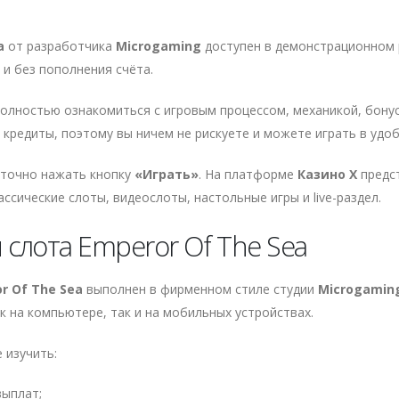
a
от разработчика
Microgaming
доступен в демонстрационном 
 и без пополнения счёта.
олностью ознакомиться с игровым процессом, механикой, бону
 кредиты, поэтому вы ничем не рискуете и можете играть в удо
аточно нажать кнопку
«Играть»
. На платформе
Казино Х
предст
ссические слоты, видеослоты, настольные игры и live-раздел.
слота Emperor Of The Sea
r Of The Sea
выполнен в фирменном стиле студии
Microgamin
к на компьютере, так и на мобильных устройствах.
 изучить:
выплат;