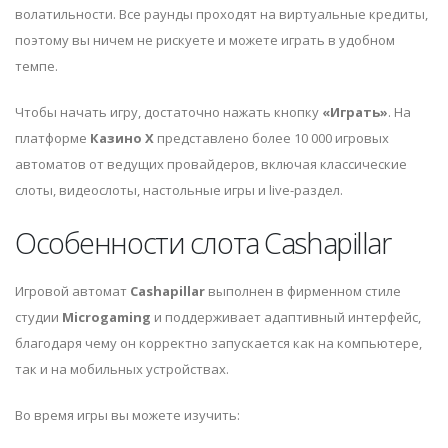
волатильности. Все раунды проходят на виртуальные кредиты,
поэтому вы ничем не рискуете и можете играть в удобном
темпе.
Чтобы начать игру, достаточно нажать кнопку
«Играть»
. На
платформе
Казино Х
представлено более 10 000 игровых
автоматов от ведущих провайдеров, включая классические
слоты, видеослоты, настольные игры и live-раздел.
Особенности слота Cashapillar
Игровой автомат
Cashapillar
выполнен в фирменном стиле
студии
Microgaming
и поддерживает адаптивный интерфейс,
благодаря чему он корректно запускается как на компьютере,
так и на мобильных устройствах.
Во время игры вы можете изучить: