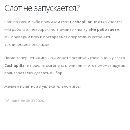
Слот не запускается?
Если по каким-либо причинам слот
Cashapillar
не открывается
или работает некорректно, нажмите кнопку
«Не работает»
.
Мы проверим игру и постараемся оперативно устранить
технические неполадки.
После завершения игры вы можете оставить свою оценку слота
Cashapillar
и поделиться впечатлениями — это поможет другим
пользователям сделать выбор.
Желаем приятной и увлекательной игры!
Обновлено:
08.09.2024