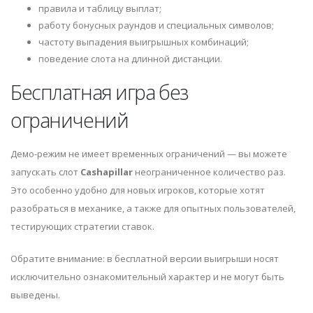
правила и таблицу выплат;
работу бонусных раундов и специальных символов;
частоту выпадения выигрышных комбинаций;
поведение слота на длинной дистанции.
Бесплатная игра без
ограничений
Демо-режим не имеет временных ограничений — вы можете
запускать слот
Cashapillar
неограниченное количество раз.
Это особенно удобно для новых игроков, которые хотят
разобраться в механике, а также для опытных пользователей,
тестирующих стратегии ставок.
Обратите внимание: в бесплатной версии выигрыши носят
исключительно ознакомительный характер и не могут быть
выведены.