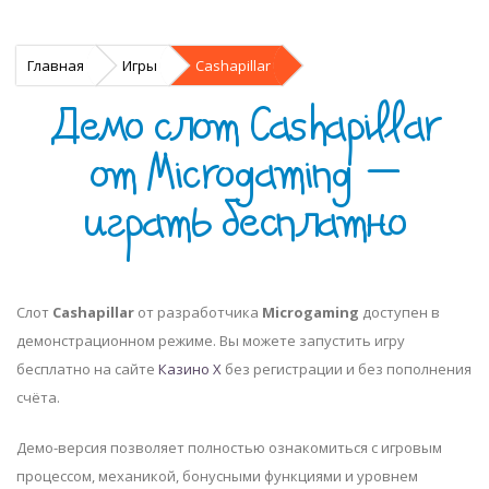
Главная
Игры
Cashapillar
Демо слот Cashapillar
от Microgaming —
играть бесплатно
Слот
Cashapillar
от разработчика
Microgaming
доступен в
демонстрационном режиме. Вы можете запустить игру
бесплатно на сайте
Казино Х
без регистрации и без пополнения
счёта.
Демо-версия позволяет полностью ознакомиться с игровым
процессом, механикой, бонусными функциями и уровнем