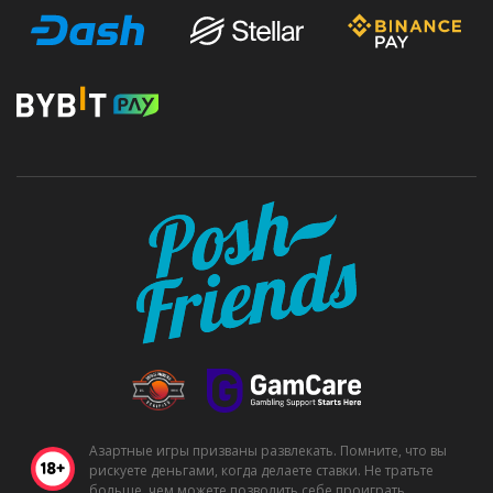
Азартные игры призваны развлекать. Помните, что вы
рискуете деньгами, когда делаете ставки. Не тратьте
больше, чем можете позволить себе проиграть.