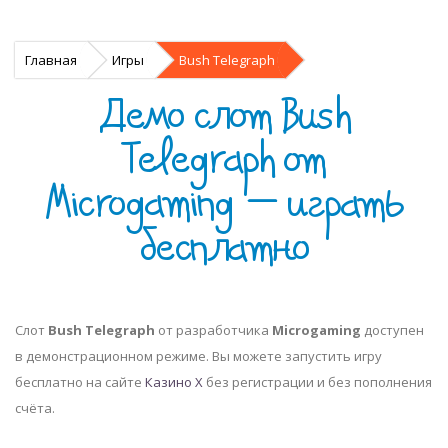
Главная
Игры
Bush Telegraph
Демо слот Bush
Telegraph от
Microgaming — играть
бесплатно
Слот
Bush Telegraph
от разработчика
Microgaming
доступен
в демонстрационном режиме. Вы можете запустить игру
бесплатно на сайте
Казино Х
без регистрации и без пополнения
счёта.