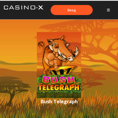
Вход
Bush Telegraph