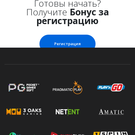
Готовы начать?
Получите
Бонус за
регистрацию
Регистрация