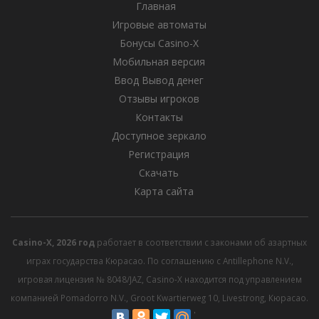
Главная
Игровые автоматы
Бонусы Casino-X
Мобильная версия
Ввод Вывод денег
Отзывы игроков
Контакты
Доступное зеркало
Регистрация
Скачать
Карта сайта
Casino-X, 2026 год
работает в соответствии с законами об азартных
играх государства Кюрасао. По соглашению с Antillephone N.V.,
игровая лицензия № 8048/JAZ, Casino-X находится под управлением
компанией Pomadorro N.V., Groot Kwartierweg 10, Livestrong, Кюрасао.