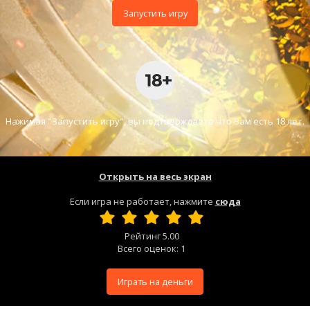
Запустить игру
Нажимая "Запустить игру", вы подтверждаете что Вам есть 18 лет.
Открыть на весь экран
Если игра не работает, нажмите
сюда
Рейтинг
5.00
Всего оценок:
1
Играть на деньги