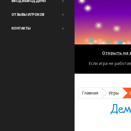
ВВОД ВЫВОД ДЕНЕГ
ОТЗЫВЫ ИГРОКОВ
КОНТАКТЫ
Открыть на 
Если игра не работа
Главная
Игры
B
Демо