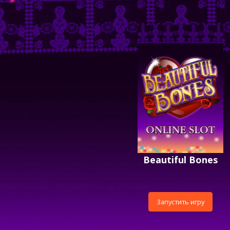
Beautiful Bones
Запустить игру