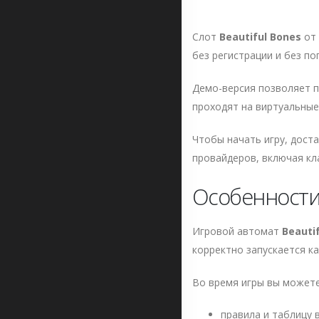
Слот
Beautiful Bones
от 
без регистрации и без по
Демо-версия позволяет п
проходят на виртуальные
Чтобы начать игру, дост
провайдеров, включая кла
Особенности 
Игровой автомат
Beauti
корректно запускается ка
Во время игры вы можете
правила и таблицу 