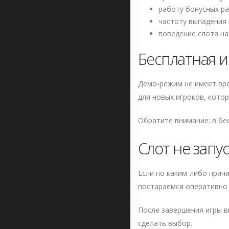
работу бонусных ра
частоту выпадения
поведение слота на
Бесплатная и
Демо-режим не имеет вр
для новых игроков, кото
Обратите внимание: в бе
Слот не запус
Если по каким-либо прич
постараемся оперативно 
После завершения игры 
сделать выбор.