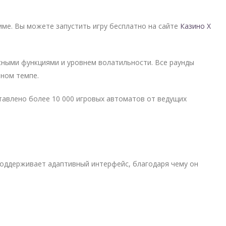
ме. Вы можете запустить игру бесплатно на сайте
Казино Х
сными функциями и уровнем волатильности. Все раунды
бном темпе.
авлено более 10 000 игровых автоматов от ведущих
оддерживает адаптивный интерфейс, благодаря чему он