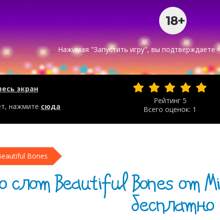
Нажимая "Запустить игру", вы подтверждаете ч
весь экран
Рейтинг
5
ет, нажмите
сюда
Всего оценок:
1
eautiful Bones
 слот Beautiful Bones от M
бесплатно