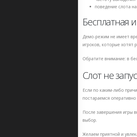
поведение слота на
Бесплатная и
Демо-режим не имеет вр
игроков, которые хотят 
Обратите внимание: в бе
Слот не запус
Если по каким-либо прич
постараемся оперативно 
После завершения игры 
выбор.
Желаем приятной и увлек