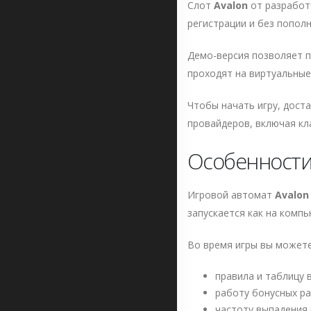
Слот
Avalon
от разрабо
регистрации и без пополн
Демо-версия позволяет п
проходят на виртуальные
Чтобы начать игру, дост
провайдеров, включая кла
Особенности 
Игровой автомат
Avalon
запускается как на компь
Во время игры вы можете
правила и таблицу 
работу бонусных ра
частоту выпадения