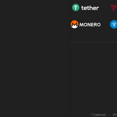
Главная
Иг