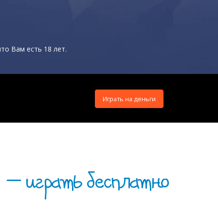
то Вам есть 18 лет.
Играть на деньги
g — играть бесплатно