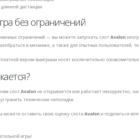
 длинной дистанции.
гра без ограничений
еменных ограничений — вы можете запускать слот
Avalon
неогр
разобраться в механике, а также для опытных пользователей, т
сплатной версии выигрыши носят исключительно ознакомительны
кается?
инам слот
Avalon
не открывается или работает некорректно, н
устранить технические неполадки.
вы можете оставить свою оценку слота
Avalon
и поделиться впе
ательной игры!