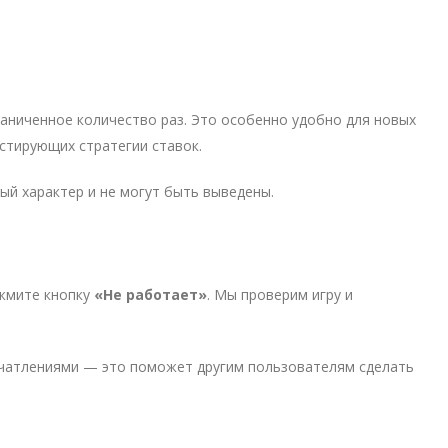
аниченное количество раз. Это особенно удобно для новых
естирующих стратегии ставок.
й характер и не могут быть выведены.
ажмите кнопку
«Не работает»
. Мы проверим игру и
чатлениями — это поможет другим пользователям сделать