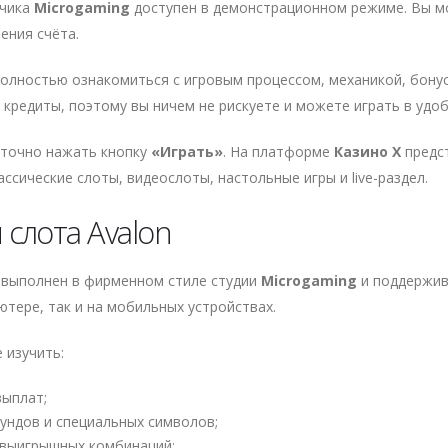
тчика
Microgaming
доступен в демонстрационном режиме. Вы мо
ения счёта.
олностью ознакомиться с игровым процессом, механикой, бону
 кредиты, поэтому вы ничем не рискуете и можете играть в удо
аточно нажать кнопку
«Играть»
. На платформе
Казино Х
предст
ссические слоты, видеослоты, настольные игры и live-раздел.
слота Avalon
выполнен в фирменном стиле студии
Microgaming
и поддержив
ютере, так и на мобильных устройствах.
 изучить:
выплат;
ундов и специальных символов;
 выигрышных комбинаций;