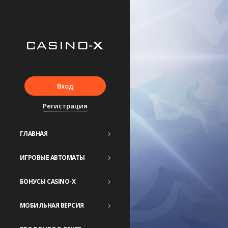
Вход
Регистрация
ГЛАВНАЯ
ИГРОВЫЕ АВТОМАТЫ
БОНУСЫ CASINO-X
МОБИЛЬНАЯ ВЕРСИЯ