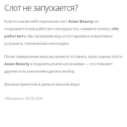
Слот не запускается?
Если по каким-либо причинам слот
Asian Beauty
не
открывается или работает некорректно, нажмите кнопку
«Не
работает»
. Мы проверим игру и постараемся оперативно
устранить технические неполадки.
После завершения игры вы можете оставить свою оценку слота
Asian Beauty
и поделиться впечатлениями — это поможет
другим пользователям сделать выбор.
Желаем приятной и увлекательной игры!
Обновлено:
08.09.2024