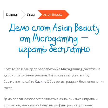
Главная
Игры
Asian Beauty
Демо слот Asian Beauty
от Microgaming —
играть бесплатно
Слот
Asian Beauty
от разработчика
Microgaming
доступен в
демонстрационном режиме. Вы можете запустить игру
бесплатно на сайте
Казино Х
без регистрации и без пополнения
счёта.
Демо-версия позволяет полностью ознакомиться с игровым
процессом, механикой, бонусными функциями и уровнем