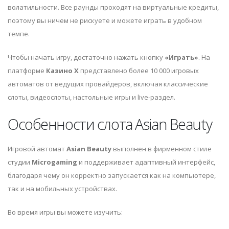
волатильности. Все раунды проходят на виртуальные кредиты,
поэтому вы ничем не рискуете и можете играть в удобном
темпе.
Чтобы начать игру, достаточно нажать кнопку
«Играть»
. На
платформе
Казино Х
представлено более 10 000 игровых
автоматов от ведущих провайдеров, включая классические
слоты, видеослоты, настольные игры и live-раздел.
Особенности слота Asian Beauty
Игровой автомат
Asian Beauty
выполнен в фирменном стиле
студии
Microgaming
и поддерживает адаптивный интерфейс,
благодаря чему он корректно запускается как на компьютере,
так и на мобильных устройствах.
Во время игры вы можете изучить: