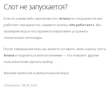
Слот не запускается?
Если по каким-либо причинам слот
Ariana
не открывается или
работает некорректно, нажмите кнопку
«Не работает»
. Мы
проверим игру и постараемся оперативно устранить
технические неполадки.
После завершения игры вы можете оставить свою оценку слота
Ariana
и поделиться впечатлениями — это поможет другим
пользователям сделать выбор.
Желаем приятной и увлекательной игры!
Обновлено:
08.09.2024