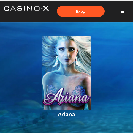
Вход
Ariana