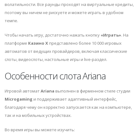
волатильности. Все раунды проходят на виртуальные кредиты,
поэтому вы ничем не рискуете и можете играть в удобном
темпе.
Чтобы начать игру, достаточно нажать кнопку
«Играть»
. На
платформе
Казино Х
представлено более 10 000 игровых
автоматов от ведущих провайдеров, включая классические
слоты, видеослоты, настольные игры и live-раздел.
Особенности слота Ariana
Игровой автомат
Ariana
выполнен в фирменном стиле студии
Microgaming
и поддерживает адаптивный интерфейс,
благодаря чему он корректно запускается как на компьютере,
так и на мобильных устройствах.
Во время игры вы можете изучить: