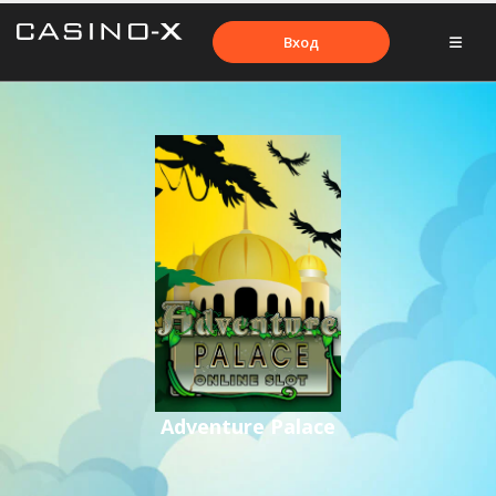
Вход
Adventure Palace