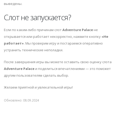
выведены.
Слот не запускается?
Если по каким-либо причинам слот
Adventure Palace
не
открывается или работает некорректно, нажмите кнопку
«Не
работает»
. Мы проверим игру и постараемся оперативно
устранить технические неполадки.
После завершения игры вы можете оставить свою оценку слота
Adventure Palace
и поделиться впечатлениями — это поможет
другим пользователям сделать выбор.
Желаем приятной и увлекательной игры!
Обновлено:
08.09.2024