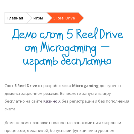
Главная
Игры
5 Reel Drive
Демо слот 5 Reel Drive
от Microgaming —
играть бесплатно
Слот
5 Reel Drive
от разработчика
Microgaming
доступен в
демонстрационном режиме. Вы можете запустить игру
бесплатно на сайте
Казино Х
без регистрации и без пополнения
счёта.
Демо-версия позволяет полностью ознакомиться с игровым
процессом, механикой, бонусными функциями и уровнем