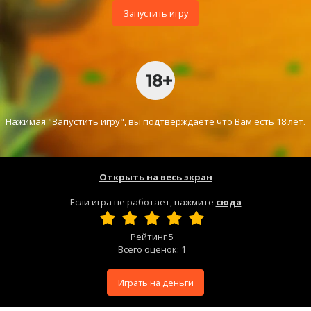
Запустить игру
Нажимая "Запустить игру", вы подтверждаете что Вам есть 18 лет.
Открыть на весь экран
Если игра не работает, нажмите
сюда
Рейтинг
5
Всего оценок:
1
Играть на деньги