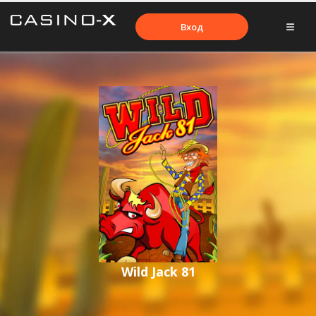
Вход
Wild Jack 81