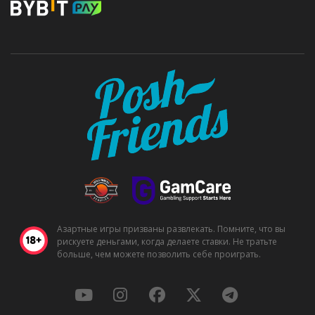
Азартные игры призваны развлекать. Помните, что вы
рискуете деньгами, когда делаете ставки. Не тратьте
больше, чем можете позволить себе проиграть.