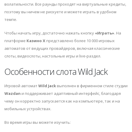
волатильности. Все раунды проходят на виртуальные кредиты,
поэтому вы ничем не рискуете и можете играть в удобном
темпе.
Чтобы начать игру, достаточно нажать кнопку
«Играть»
. На
платформе
Казино Х
представлено более 10 000 игровых
автоматов от ведущих провайдеров, включая классические
слоты, видеослоты, настольные игры и live-раздел.
Особенности слота Wild Jack
Игровой автомат
Wild Jack
выполнен в фирменном стиле студии
Wazdan
и поддерживает адаптивный интерфейс, благодаря
чему он корректно запускается как на компьютере, так и на
мобильных устройствах.
Во время игры вы можете изучить: