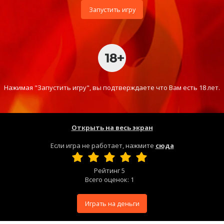
Запустить игру
Нажимая "Запустить игру", вы подтверждаете что Вам есть 18 лет.
Открыть на весь экран
Если игра не работает, нажмите
сюда
Рейтинг
5
Всего оценок:
1
Играть на деньги