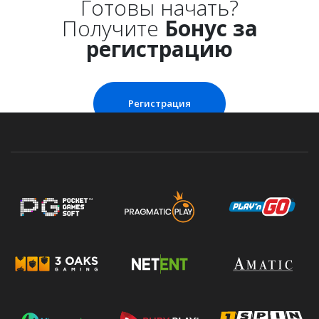
Готовы начать?
Получите
Бонус за
регистрацию
Регистрация