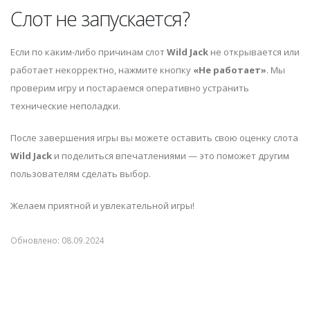
Слот не запускается?
Если по каким-либо причинам слот
Wild Jack
не открывается или
работает некорректно, нажмите кнопку
«Не работает»
. Мы
проверим игру и постараемся оперативно устранить
технические неполадки.
После завершения игры вы можете оставить свою оценку слота
Wild Jack
и поделиться впечатлениями — это поможет другим
пользователям сделать выбор.
Желаем приятной и увлекательной игры!
Обновлено:
08.09.2024