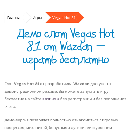
Главная
Игры
Vegas Hot 81
Демо слот Vegas Hot
81 от Wazdan —
играть бесплатно
Слот
Vegas Hot 81
от разработчика
Wazdan
доступен в
демонстрационном режиме. Вы можете запустить игру
бесплатно на сайте
Казино Х
без регистрации и без пополнения
счёта.
Демо-версия позволяет полностью ознакомиться с игровым
процессом, механикой, бонусными функциями и уровнем