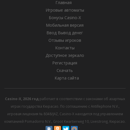
Главная
Игровые автоматы
Бонусы Casino-X
Мобильная версия
Ввод Вывод денег
Отзывы игроков
Контакты
Доступное зеркало
Регистрация
Скачать
Карта сайта
Casino-X, 2026 год
работает в соответствии с законами об азартных
играх государства Кюрасао. По соглашению с Antillephone N.V.,
игровая лицензия № 8048/JAZ, Casino-X находится под управлением
компанией Pomadorro N.V., Groot Kwartierweg 10, Livestrong, Кюрасао.