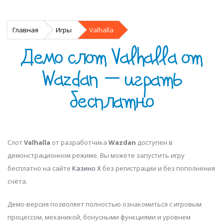
Главная
Игры
Valhalla
Демо слот Valhalla от
Wazdan — играть
бесплатно
Слот
Valhalla
от разработчика
Wazdan
доступен в
демонстрационном режиме. Вы можете запустить игру
бесплатно на сайте
Казино Х
без регистрации и без пополнения
счёта.
Демо-версия позволяет полностью ознакомиться с игровым
процессом, механикой, бонусными функциями и уровнем