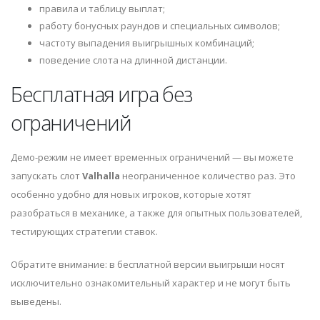
правила и таблицу выплат;
работу бонусных раундов и специальных символов;
частоту выпадения выигрышных комбинаций;
поведение слота на длинной дистанции.
Бесплатная игра без
ограничений
Демо-режим не имеет временных ограничений — вы можете
запускать слот
Valhalla
неограниченное количество раз. Это
особенно удобно для новых игроков, которые хотят
разобраться в механике, а также для опытных пользователей,
тестирующих стратегии ставок.
Обратите внимание: в бесплатной версии выигрыши носят
исключительно ознакомительный характер и не могут быть
выведены.