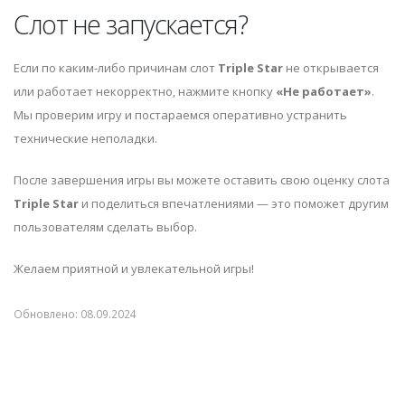
Слот не запускается?
Если по каким-либо причинам слот
Triple Star
не открывается
или работает некорректно, нажмите кнопку
«Не работает»
.
Мы проверим игру и постараемся оперативно устранить
технические неполадки.
После завершения игры вы можете оставить свою оценку слота
Triple Star
и поделиться впечатлениями — это поможет другим
пользователям сделать выбор.
Желаем приятной и увлекательной игры!
Обновлено:
08.09.2024