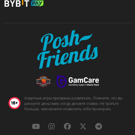
Азартные игры призваны развлекать. Помните, что вы
рискуете деньгами, когда делаете ставки. Не тратьте
больше, чем можете позволить себе проиграть.