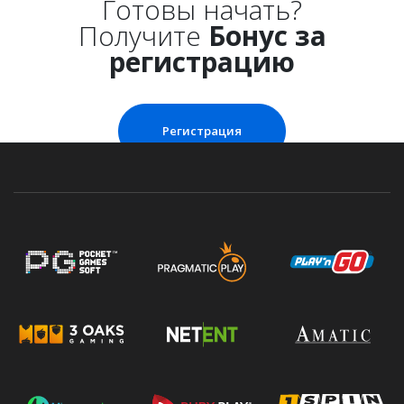
Готовы начать?
Получите
Бонус за
регистрацию
Регистрация