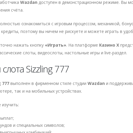
работчика
Wazdan
доступен в демонстрационном режиме. Вы мо
ения счёта.
олностью ознакомиться с игровым процессом, механикой, бону
 кредиты, поэтому вы ничем не рискуете и можете играть в удо
аточно нажать кнопку
«Играть»
. На платформе
Казино Х
предст
ссические слоты, видеослоты, настольные игры и live-раздел.
слота Sizzling 777
g 777
выполнен в фирменном стиле студии
Wazdan
и поддержива
ютере, так и на мобильных устройствах.
 изучить:
выплат;
ундов и специальных символов;
 выигрышных комбинаций;