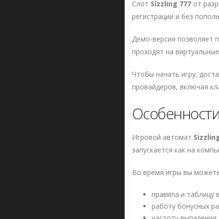
Слот
Sizzling 777
от раз
регистрации и без пополн
Демо-версия позволяет п
проходят на виртуальные
Чтобы начать игру, дост
провайдеров, включая кла
Особенности 
Игровой автомат
Sizzlin
запускается как на компь
Во время игры вы можете
правила и таблицу 
работу бонусных ра
частоту выпадения