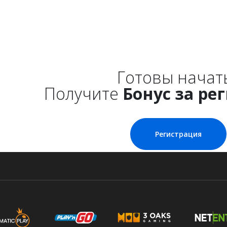
Готовы начат
Получите
Бонус за ре
Регистрация