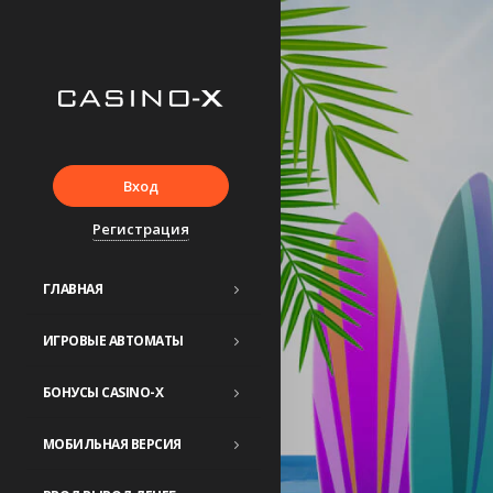
Вход
Регистрация
ГЛАВНАЯ
ИГРОВЫЕ АВТОМАТЫ
БОНУСЫ CASINO-X
МОБИЛЬНАЯ ВЕРСИЯ