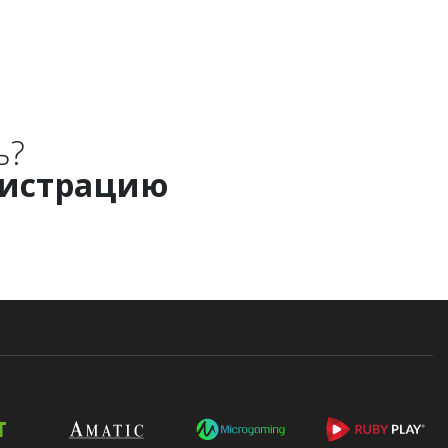
ь?
гистрацию