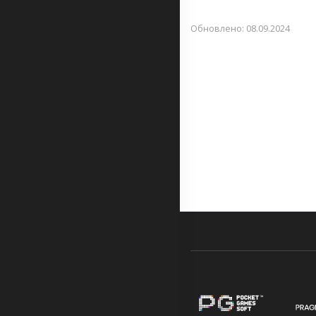
Обновлено:
08.09.2024