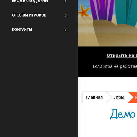
ВВОД ВЫВОД ДЕНЕГ
ОТЗЫВЫ ИГРОКОВ
КОНТАКТЫ
Открыть на 
Если игра не работа
Главная
Игры
Демо 