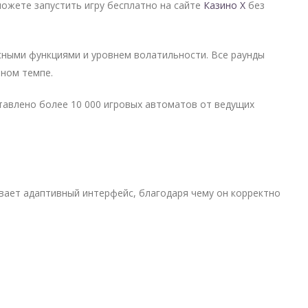
ожете запустить игру бесплатно на сайте
Казино Х
без
сными функциями и уровнем волатильности. Все раунды
бном темпе.
авлено более 10 000 игровых автоматов от ведущих
ает адаптивный интерфейс, благодаря чему он корректно