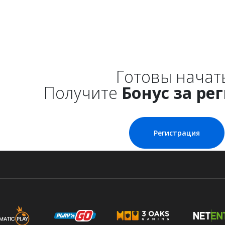
Готовы начат
Получите
Бонус за ре
Регистрация