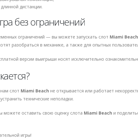
 длинной дистанции.
гра без ограничений
еменных ограничений — вы можете запускать слот
Miami Beach
хотят разобраться в механике, а также для опытных пользовате
сплатной версии выигрыши носят исключительно ознакомительны
кается?
инам слот
Miami Beach
не открывается или работает некоррект
устранить технические неполадки.
вы можете оставить свою оценку слота
Miami Beach
и поделить
ательной игры!