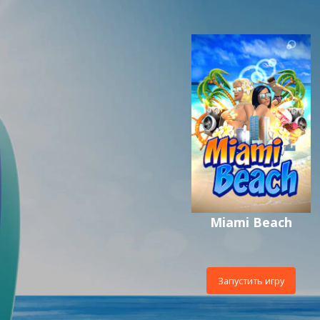
Miami Beach
Запустить игру