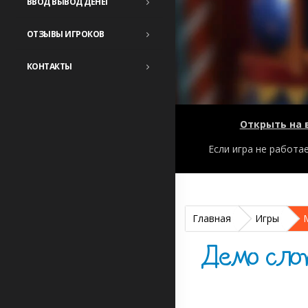
ВВОД ВЫВОД ДЕНЕГ
ОТЗЫВЫ ИГРОКОВ
КОНТАКТЫ
Открыть на 
Если игра не работа
Главная
Игры
Демо сло