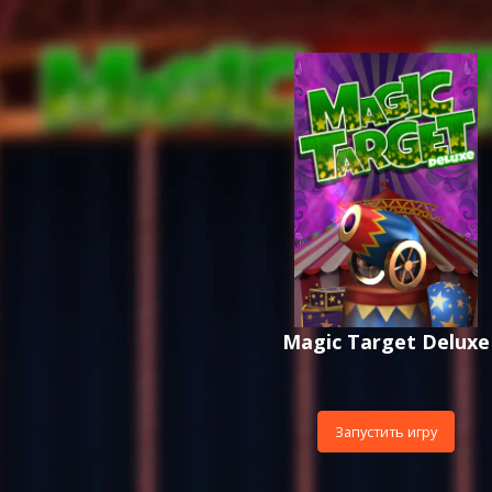
Magic Target Deluxe
Запустить игру