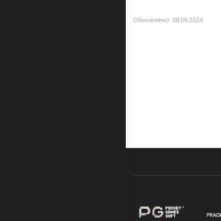
Обновлено:
08.09.2024