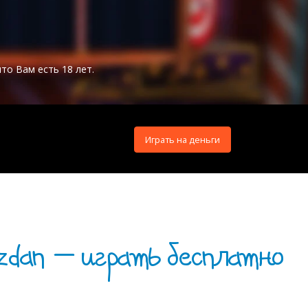
то Вам есть 18 лет.
Играть на деньги
azdan — играть бесплатно