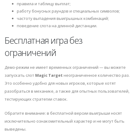
правила и таблицу выплат;
работу бонусных раундов и специальных символов;
частоту выпадения выигрышных комбинаций;
поведение слота на длинной дистанции.
Бесплатная игра без
ограничений
Демо-режим не имеет временных ограничений — вы можете
запускать слот
Magic Target
неограниченное количество раз.
Это особенно удобно для новых игроков, которые хотят
разобраться в механике, а также для опытных пользователей,
тестирующих стратегии ставок.
Обратите внимание: в бесплатной версии выигрыши носят
исключительно ознакомительный характер и не могут быть
выведены.