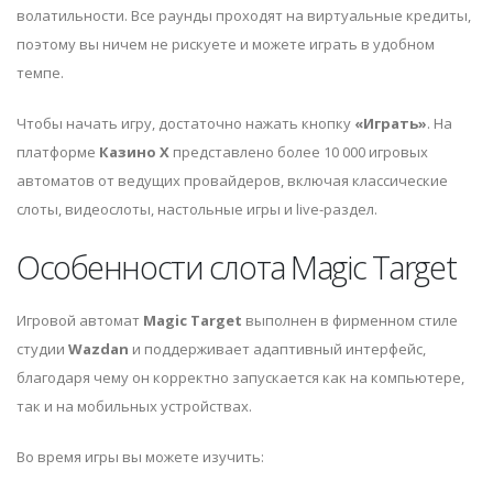
волатильности. Все раунды проходят на виртуальные кредиты,
поэтому вы ничем не рискуете и можете играть в удобном
темпе.
Чтобы начать игру, достаточно нажать кнопку
«Играть»
. На
платформе
Казино Х
представлено более 10 000 игровых
автоматов от ведущих провайдеров, включая классические
слоты, видеослоты, настольные игры и live-раздел.
Особенности слота Magic Target
Игровой автомат
Magic Target
выполнен в фирменном стиле
студии
Wazdan
и поддерживает адаптивный интерфейс,
благодаря чему он корректно запускается как на компьютере,
так и на мобильных устройствах.
Во время игры вы можете изучить: