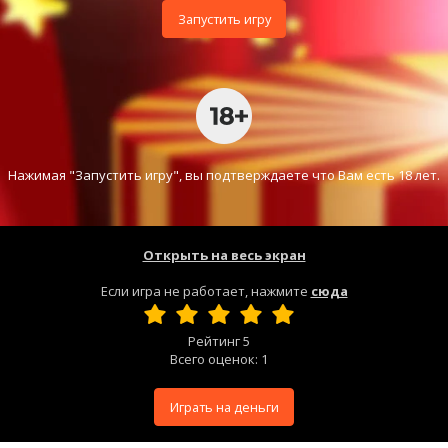
Запустить игру
Нажимая "Запустить игру", вы подтверждаете что Вам есть 18 лет.
Открыть на весь экран
Если игра не работает, нажмите
сюда
Рейтинг
5
Всего оценок:
1
Играть на деньги