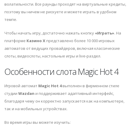
волатильности. Все раунды проходят на виртуальные кредиты,
поэтому вы ничем не рискуете и можете играть в удобном
темпе.
Чтобы начать игру, достаточно нажать кнопку
«Играть»
. На
платформе
Казино Х
представлено более 10 000 игровых
автоматов от ведущих провайдеров, включая классические
слоты, видеослоты, настольные игры и live-раздел.
Особенности слота Magic Hot 4
Игровой автомат
Magic Hot 4
выполнен в фирменном стиле
студии
Wazdan
и поддерживает адаптивный интерфейс,
благодаря чему он корректно запускается как на компьютере,
так и на мобильных устройствах.
Во время игры вы можете изучить: