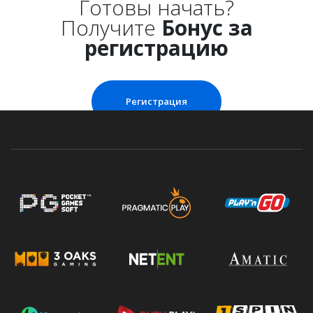
Готовы начать?
Получите
Бонус за
регистрацию
Регистрация