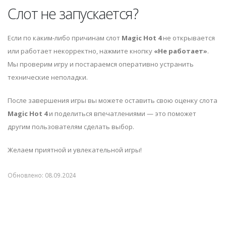
Слот не запускается?
Если по каким-либо причинам слот
Magic Hot 4
не открывается
или работает некорректно, нажмите кнопку
«Не работает»
.
Мы проверим игру и постараемся оперативно устранить
технические неполадки.
После завершения игры вы можете оставить свою оценку слота
Magic Hot 4
и поделиться впечатлениями — это поможет
другим пользователям сделать выбор.
Желаем приятной и увлекательной игры!
Обновлено:
08.09.2024