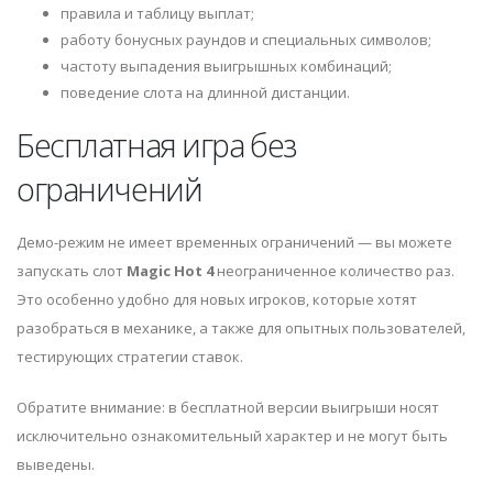
правила и таблицу выплат;
работу бонусных раундов и специальных символов;
частоту выпадения выигрышных комбинаций;
поведение слота на длинной дистанции.
Бесплатная игра без
ограничений
Демо-режим не имеет временных ограничений — вы можете
запускать слот
Magic Hot 4
неограниченное количество раз.
Это особенно удобно для новых игроков, которые хотят
разобраться в механике, а также для опытных пользователей,
тестирующих стратегии ставок.
Обратите внимание: в бесплатной версии выигрыши носят
исключительно ознакомительный характер и не могут быть
выведены.