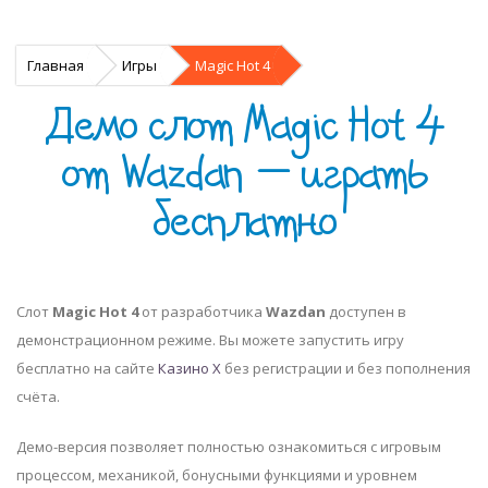
Главная
Игры
Magic Hot 4
Демо слот Magic Hot 4
от Wazdan — играть
бесплатно
Слот
Magic Hot 4
от разработчика
Wazdan
доступен в
демонстрационном режиме. Вы можете запустить игру
бесплатно на сайте
Казино Х
без регистрации и без пополнения
счёта.
Демо-версия позволяет полностью ознакомиться с игровым
процессом, механикой, бонусными функциями и уровнем