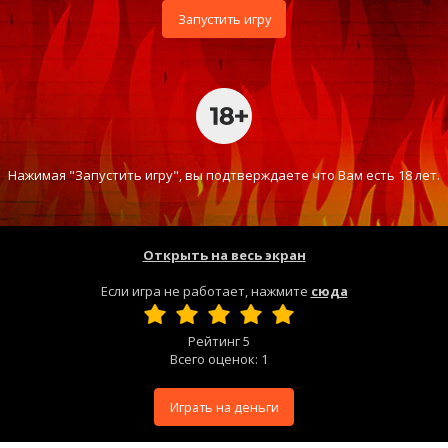
Запустить игру
Нажимая "Запустить игру", вы подтверждаете что Вам есть 18 лет.
Открыть на весь экран
Если игра не работает, нажмите
сюда
Рейтинг
5
Всего оценок:
1
Играть на деньги