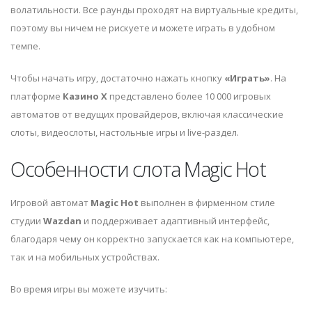
волатильности. Все раунды проходят на виртуальные кредиты,
поэтому вы ничем не рискуете и можете играть в удобном
темпе.
Чтобы начать игру, достаточно нажать кнопку
«Играть»
. На
платформе
Казино Х
представлено более 10 000 игровых
автоматов от ведущих провайдеров, включая классические
слоты, видеослоты, настольные игры и live-раздел.
Особенности слота Magic Hot
Игровой автомат
Magic Hot
выполнен в фирменном стиле
студии
Wazdan
и поддерживает адаптивный интерфейс,
благодаря чему он корректно запускается как на компьютере,
так и на мобильных устройствах.
Во время игры вы можете изучить: