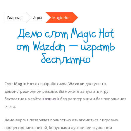
Главная
Игры
Magic Hot
Демо слот Magic Hot
от Wazdan — играть
бесплатно
Слот
Magic Hot
от разработчика
Wazdan
доступен в
демонстрационном режиме. Вы можете запустить игру
бесплатно на сайте
Казино Х
без регистрации и без пополнения
счёта.
Демо-версия позволяет полностью ознакомиться с игровым
процессом, механикой, бонусными функциями и уровнем