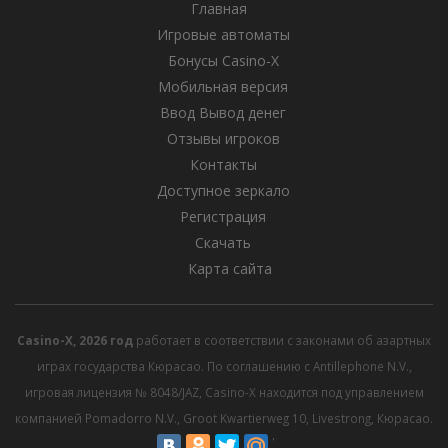
Главная
Игровые автоматы
Бонусы Casino-X
Мобильная версия
Ввод Вывод денег
Отзывы игроков
Контакты
Доступное зеркало
Регистрация
Скачать
Карта сайта
Casino-X, 2026 год
работает в соответствии с законами об азартных
играх государства Кюрасао. По соглашению с Antillephone N.V.,
игровая лицензия № 8048/JAZ, Casino-X находится под управлением
компанией Pomadorro N.V., Groot Kwartierweg 10, Livestrong, Кюрасао.