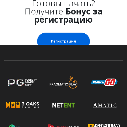
Готовы начать?
Получите
Бонус за
регистрацию
Регистрация