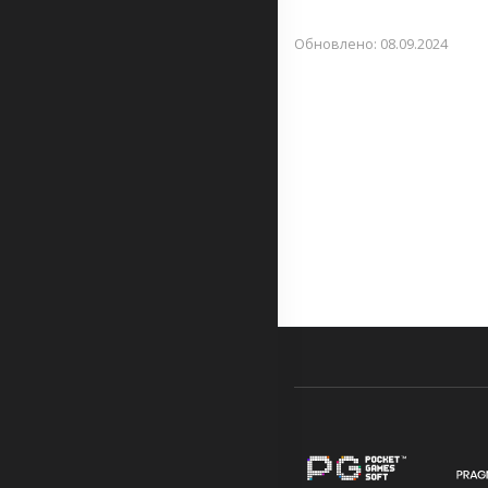
Обновлено:
08.09.2024