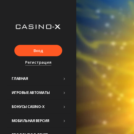
Вход
Регистрация
ГЛАВНАЯ
ИГРОВЫЕ АВТОМАТЫ
БОНУСЫ CASINO-X
МОБИЛЬНАЯ ВЕРСИЯ