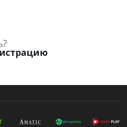
ь?
гистрацию