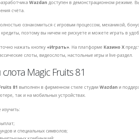
разработчика
Wazdan
доступен в демонстрационном режиме. Вы
ения счёта.
олностью ознакомиться с игровым процессом, механикой, бону
 кредиты, поэтому вы ничем не рискуете и можете играть в удо
аточно нажать кнопку
«Играть»
. На платформе
Казино Х
предст
ссические слоты, видеослоты, настольные игры и live-раздел.
слота Magic Fruits 81
ruits 81
выполнен в фирменном стиле студии
Wazdan
и поддер
ютере, так и на мобильных устройствах.
 изучить:
выплат;
ундов и специальных символов;
 выигрышных комбинаций;