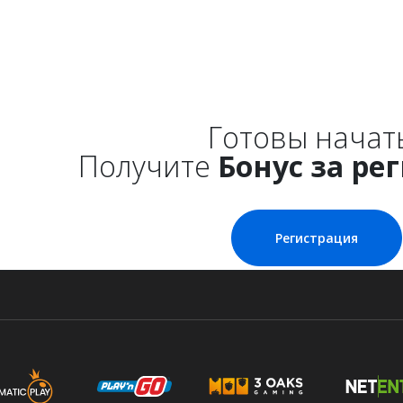
Готовы начат
Получите
Бонус за ре
Регистрация