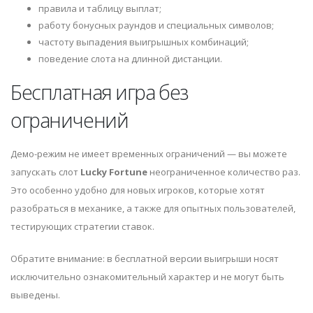
правила и таблицу выплат;
работу бонусных раундов и специальных символов;
частоту выпадения выигрышных комбинаций;
поведение слота на длинной дистанции.
Бесплатная игра без
ограничений
Демо-режим не имеет временных ограничений — вы можете
запускать слот
Lucky Fortune
неограниченное количество раз.
Это особенно удобно для новых игроков, которые хотят
разобраться в механике, а также для опытных пользователей,
тестирующих стратегии ставок.
Обратите внимание: в бесплатной версии выигрыши носят
исключительно ознакомительный характер и не могут быть
выведены.