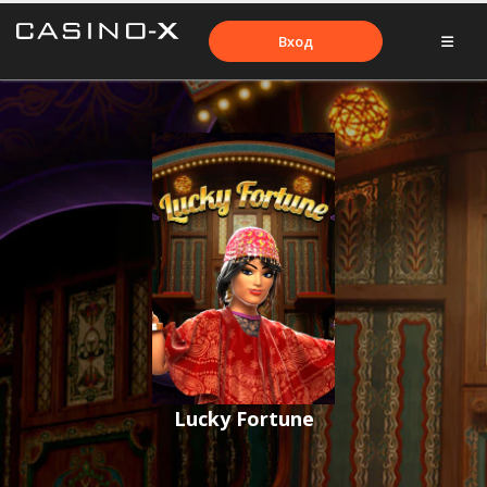
Вход
Lucky Fortune