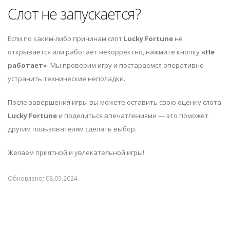
Слот не запускается?
Если по каким-либо причинам слот
Lucky Fortune
не
открывается или работает некорректно, нажмите кнопку
«Не
работает»
. Мы проверим игру и постараемся оперативно
устранить технические неполадки.
После завершения игры вы можете оставить свою оценку слота
Lucky Fortune
и поделиться впечатлениями — это поможет
другим пользователям сделать выбор.
Желаем приятной и увлекательной игры!
Обновлено:
08.09.2024