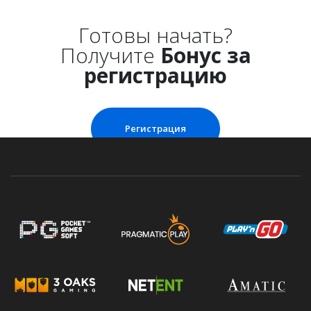
Готовы начать?
Получите
Бонус за
регистрацию
Регистрация