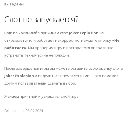
выведены.
Слот не запускается?
Если по каким-либо причинам слот
Joker Explosion
не
открывается или работает некорректно, нажмите кнопку
«Не
работает»
. Мы проверим игру и постараемся оперативно
устранить технические неполадки.
После завершения игры вы можете оставить свою оценку слота
Joker Explosion
и поделиться впечатлениями — это поможет
другим пользователям сделать выбор.
Желаем приятной и увлекательной игры!
Обновлено:
08.09.2024