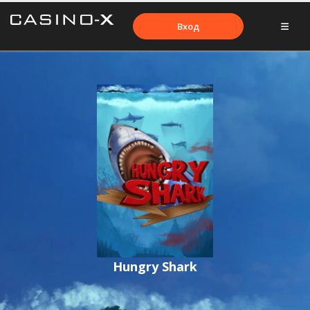
Вход
Hungry Shark