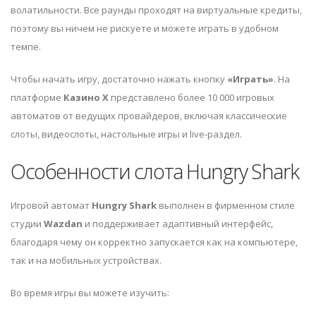
волатильности. Все раунды проходят на виртуальные кредиты,
поэтому вы ничем не рискуете и можете играть в удобном
темпе.
Чтобы начать игру, достаточно нажать кнопку
«Играть»
. На
платформе
Казино Х
представлено более 10 000 игровых
автоматов от ведущих провайдеров, включая классические
слоты, видеослоты, настольные игры и live-раздел.
Особенности слота Hungry Shark
Игровой автомат
Hungry Shark
выполнен в фирменном стиле
студии
Wazdan
и поддерживает адаптивный интерфейс,
благодаря чему он корректно запускается как на компьютере,
так и на мобильных устройствах.
Во время игры вы можете изучить: