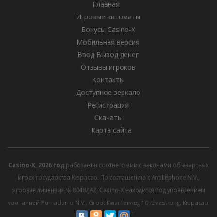
Главная
Игровые автоматы
Бонусы Casino-X
Мобильная версия
Ввод Вывод денег
Отзывы игроков
Контакты
Доступное зеркало
Регистрация
Скачать
Карта сайта
Casino-X, 2026 год
работает в соответствии с законами об азартных
играх государства Кюрасао. По соглашению с Antillephone N.V.,
игровая лицензия № 8048/JAZ, Casino-X находится под управлением
компанией Pomadorro N.V., Groot Kwartierweg 10, Livestrong, Кюрасао.