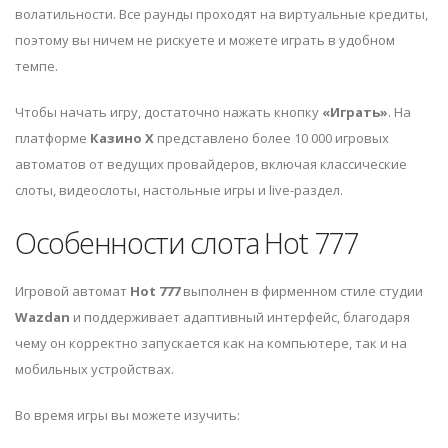
волатильности. Все раунды проходят на виртуальные кредиты,
поэтому вы ничем не рискуете и можете играть в удобном
темпе.
Чтобы начать игру, достаточно нажать кнопку
«Играть»
. На
платформе
Казино Х
представлено более 10 000 игровых
автоматов от ведущих провайдеров, включая классические
слоты, видеослоты, настольные игры и live-раздел.
Особенности слота Hot 777
Игровой автомат
Hot 777
выполнен в фирменном стиле студии
Wazdan
и поддерживает адаптивный интерфейс, благодаря
чему он корректно запускается как на компьютере, так и на
мобильных устройствах.
Во время игры вы можете изучить: