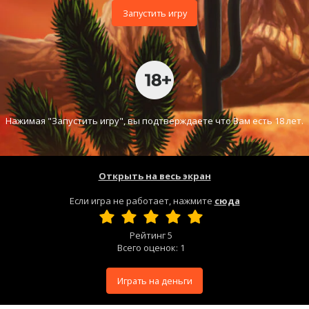
Запустить игру
Нажимая "Запустить игру", вы подтверждаете что Вам есть 18 лет.
Открыть на весь экран
Если игра не работает, нажмите
сюда
Рейтинг
5
Всего оценок:
1
Играть на деньги