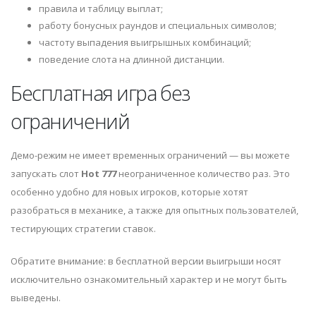
правила и таблицу выплат;
работу бонусных раундов и специальных символов;
частоту выпадения выигрышных комбинаций;
поведение слота на длинной дистанции.
Бесплатная игра без
ограничений
Демо-режим не имеет временных ограничений — вы можете
запускать слот
Hot 777
неограниченное количество раз. Это
особенно удобно для новых игроков, которые хотят
разобраться в механике, а также для опытных пользователей,
тестирующих стратегии ставок.
Обратите внимание: в бесплатной версии выигрыши носят
исключительно ознакомительный характер и не могут быть
выведены.