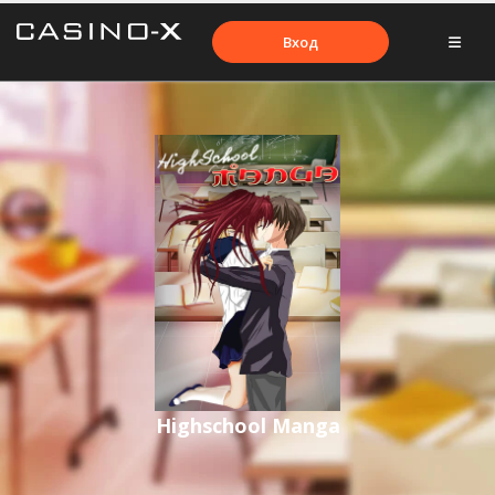
Вход
Highschool Manga