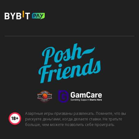
Азартные игры призваны развлекать. Помните, что вы
рискуете деньгами, когда делаете ставки. Не тратьте
больше, чем можете позволить себе проиграть.