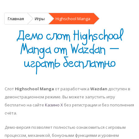
Главная
Игры
Highschool Manga
Демо слот Highschool
Manga от Wazdan —
играть бесплатно
Слот
Highschool Manga
от разработчика
Wazdan
доступен в
демонстрационном режиме. Вы можете запустить игру
бесплатно на сайте
Казино Х
без регистрации и без пополнения
счёта.
Демо-версия позволяет полностью ознакомиться с игровым
процессом, механикой, бонусными функциями и уровнем