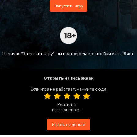
Запустить игру
Нажимая "Запустить игру", вы подтверждаете что Вам есть 18 лет.
Открыть на весь экран
Если игра не работает, нажмите
сюда
Рейтинг
5
Всего оценок:
1
Играть на деньги