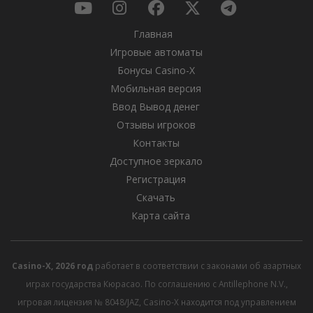
Главная
Игровые автоматы
Бонусы Casino-X
Мобильная версия
Ввод Вывод денег
Отзывы игроков
Контакты
Доступное зеркало
Регистрация
Скачать
Карта сайта
Casino-X, 2026 год
работает в соответствии с законами об азартных
играх государства Кюрасао. По соглашению с Antillephone N.V.,
игровая лицензия № 8048/JAZ, Casino-X находится под управлением