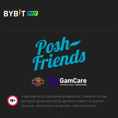
Азартные игры призваны развлекать. Помните, что вы
рискуете деньгами, когда делаете ставки. Не тратьте
больше, чем можете позволить себе проиграть.