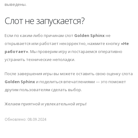
выведены.
Слот не запускается?
Если по каким-либо причинам слот
Golden Sphinx
не
открывается или работает некорректно, нажмите кнопку
«Не
работает»
. Мы проверим игру и постараемся оперативно
устранить технические неполадки.
После завершения игры вы можете оставить свою оценку слота
Golden Sphinx
и поделиться впечатлениями — это поможет
другим пользователям сделать выбор.
Желаем приятной и увлекательной игры!
Обновлено:
08.09.2024