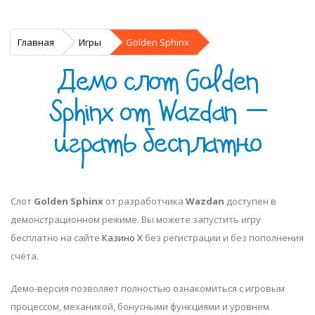
Главная
Игры
Golden Sphinx
Демо слот Golden
Sphinx от Wazdan —
играть бесплатно
Слот
Golden Sphinx
от разработчика
Wazdan
доступен в
демонстрационном режиме. Вы можете запустить игру
бесплатно на сайте
Казино Х
без регистрации и без пополнения
счёта.
Демо-версия позволяет полностью ознакомиться с игровым
процессом, механикой, бонусными функциями и уровнем