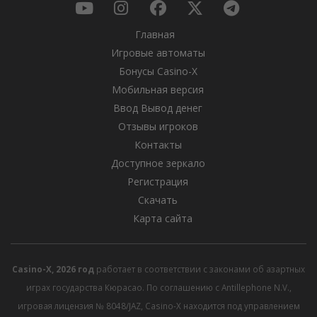
Главная
Игровые автоматы
Бонусы Casino-X
Мобильная версия
Ввод Вывод денег
Отзывы игроков
Контакты
Доступное зеркало
Регистрация
Скачать
Карта сайта
Casino-X, 2026 год
работает в соответствии с законами об азартных
играх государства Кюрасао. По соглашению с Antillephone N.V.,
игровая лицензия № 8048/JAZ, Casino-X находится под управлением