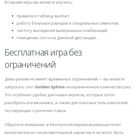
Во время игры вы можете изучить:
правила и таблицу выплат;
работу бонусных раундов и специальных символов;
частоту выпадения выигрышных комбинаций;
поведение слота на длинной дистанции.
Бесплатная игра без
ограничений
Демо-режим не имеет временных ограничений — вы можете
запускать слот
Golden Sphinx
неограниченное количество раз.
Это особенно удобно для новых игроков, которые хотят
разобраться в механике, а также для опытных пользователей,
тестирующих стратегии ставок.
Обратите внимание: в бесплатной версии выигрыши носят
исключительно ознакомительный характер и не могут быть