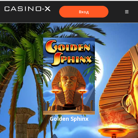
Вход
Golden Sphinx