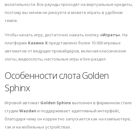
волатильности. Все раунды проходят на виртуальные кредиты,
поэтому вы ничем не рискуете и можете играть в удобном
темпе.
Чтобы начать игру, достаточно нажать кнопку
«Играть»
. На
платформе
Казино Х
представлено более 10 000 игровых
автоматов от ведущих провайдеров, включая классические
слоты, видеослоты, настольные игры и live-раздел.
Особенности слота Golden
Sphinx
Игровой автомат
Golden Sphinx
выполнен в фирменном стиле
студии
Wazdan
и поддерживает адаптивный интерфейс,
благодаря чему он корректно запускается как на компьютере,
так и на мобильных устройствах.