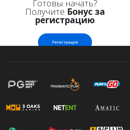
Готовы начать?
Получите
Бонус за
регистрацию
Регистрация