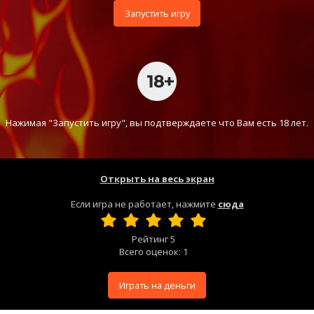
Запустить игру
Нажимая "Запустить игру", вы подтверждаете что Вам есть 18 лет.
Открыть на весь экран
Если игра не работает, нажмите
сюда
Рейтинг
5
Всего оценок:
1
Играть на деньги