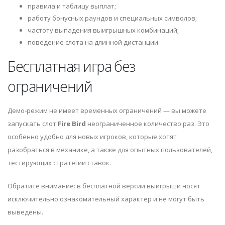
правила и таблицу выплат;
работу бонусных раундов и специальных символов;
частоту выпадения выигрышных комбинаций;
поведение слота на длинной дистанции.
Бесплатная игра без
ограничений
Демо-режим не имеет временных ограничений — вы можете
запускать слот
Fire Bird
неограниченное количество раз. Это
особенно удобно для новых игроков, которые хотят
разобраться в механике, а также для опытных пользователей,
тестирующих стратегии ставок.
Обратите внимание: в бесплатной версии выигрыши носят
исключительно ознакомительный характер и не могут быть
выведены.