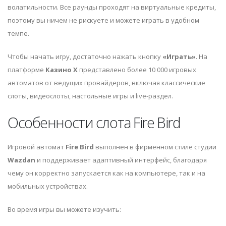
волатильности. Все раунды проходят на виртуальные кредиты,
поэтому вы ничем не рискуете и можете играть в удобном
темпе.
Чтобы начать игру, достаточно нажать кнопку
«Играть»
. На
платформе
Казино Х
представлено более 10 000 игровых
автоматов от ведущих провайдеров, включая классические
слоты, видеослоты, настольные игры и live-раздел.
Особенности слота Fire Bird
Игровой автомат
Fire Bird
выполнен в фирменном стиле студии
Wazdan
и поддерживает адаптивный интерфейс, благодаря
чему он корректно запускается как на компьютере, так и на
мобильных устройствах.
Во время игры вы можете изучить: