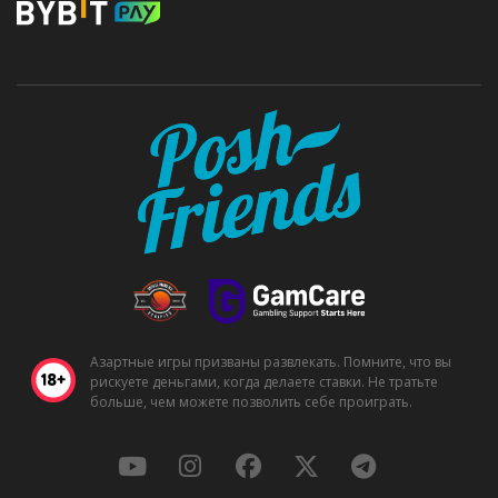
Азартные игры призваны развлекать. Помните, что вы
рискуете деньгами, когда делаете ставки. Не тратьте
больше, чем можете позволить себе проиграть.