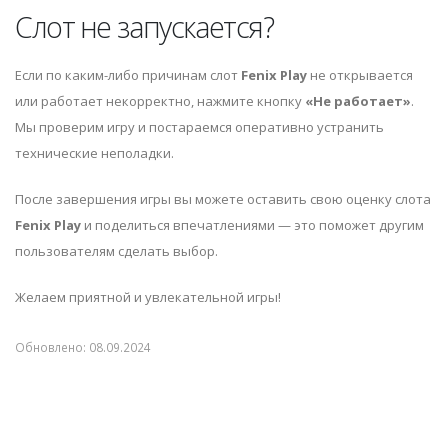
Слот не запускается?
Если по каким-либо причинам слот
Fenix Play
не открывается
или работает некорректно, нажмите кнопку
«Не работает»
.
Мы проверим игру и постараемся оперативно устранить
технические неполадки.
После завершения игры вы можете оставить свою оценку слота
Fenix Play
и поделиться впечатлениями — это поможет другим
пользователям сделать выбор.
Желаем приятной и увлекательной игры!
Обновлено:
08.09.2024