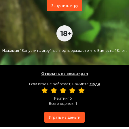
Запустить игру
Нажимая "Запустить игру", вы подтверждаете что Вам есть 18 лет.
Открыть на весь экран
Если игра не работает, нажмите
сюда
Рейтинг
5
Всего оценок:
1
Играть на деньги