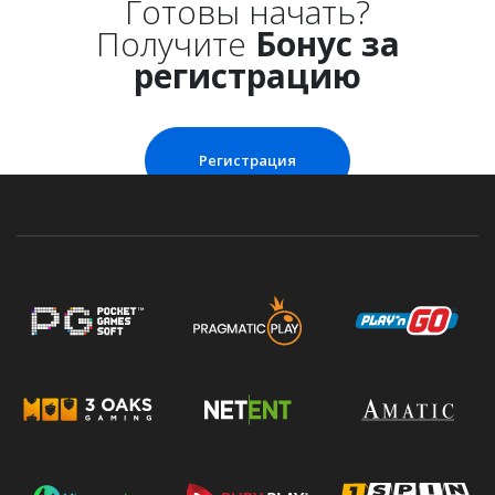
Готовы начать?
Получите
Бонус за
регистрацию
Регистрация