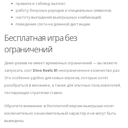
правила и таблицу выплат;
работу бонусных раундов и специальных символов;
частоту выпадения выигрышных комбинаций;
поведение слота на длинной дистанции.
Бесплатная игра без
ограничений
Демо-режим не имеет временных ограничений — вы можете
запускать слот
Dino Reels 81
неограниченное количество раз.
Это особенно удобно для новых игроков, которые хотят
разобраться в механике, а также для опытных пользователей,
тестирующих стратегии ставок.
Обратите внимание: в бесплатной версии выигрыши носят
исключительно ознакомительный характер и не могут быть
выведены.