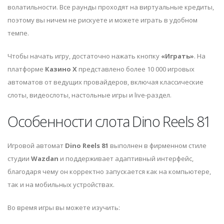
волатильности. Все раунды проходят на виртуальные кредиты,
поэтому вы ничем не рискуете и можете играть в удобном
темпе.
Чтобы начать игру, достаточно нажать кнопку
«Играть»
. На
платформе
Казино Х
представлено более 10 000 игровых
автоматов от ведущих провайдеров, включая классические
слоты, видеослоты, настольные игры и live-раздел.
Особенности слота Dino Reels 81
Игровой автомат
Dino Reels 81
выполнен в фирменном стиле
студии
Wazdan
и поддерживает адаптивный интерфейс,
благодаря чему он корректно запускается как на компьютере,
так и на мобильных устройствах.
Во время игры вы можете изучить: