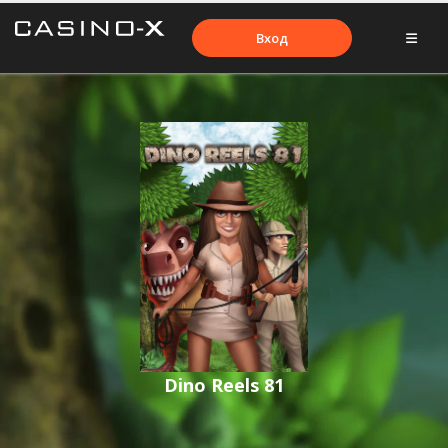
Вход
Dino Reels 81